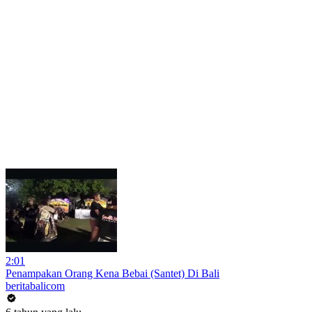
2:01
Penampakan Orang Kena Bebai (Santet) Di Bali
beritabalicom