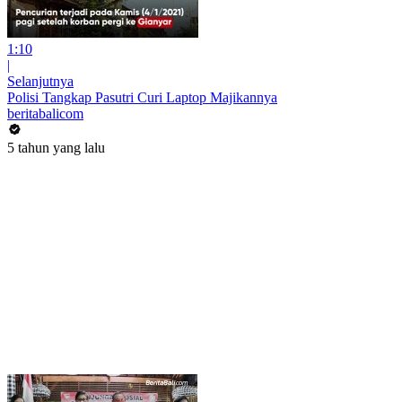
1:10
|
Selanjutnya
Polisi Tangkap Pasutri Curi Laptop Majikannya
beritabalicom
5 tahun yang lalu