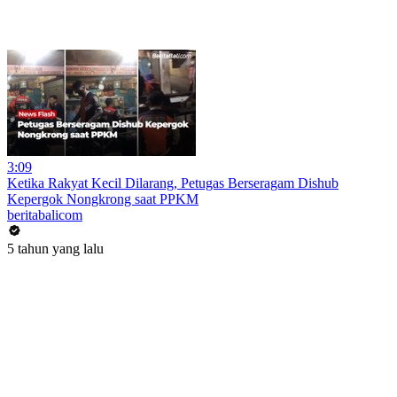
3:09
Ketika Rakyat Kecil Dilarang, Petugas Berseragam Dishub
Kepergok Nongkrong saat PPKM
beritabalicom
5 tahun yang lalu