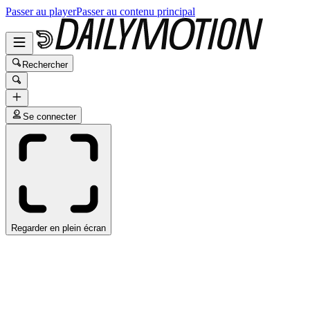
Passer au player
Passer au contenu principal
Rechercher
Se connecter
Regarder en plein écran