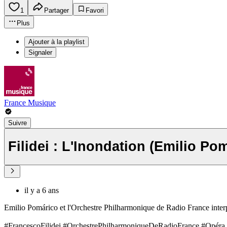
1
Partager
Favori
Plus
Ajouter à la playlist
Signaler
France Musique
Suivre
Filidei : L'Inondation (Emilio Pom
il y a 6 ans
Emilio Pomárico et l'Orchestre Philharmonique de Radio France interp
#FrancescoFilidei #OrchestrePhilharmoniqueDeRadioFrance #Opéra