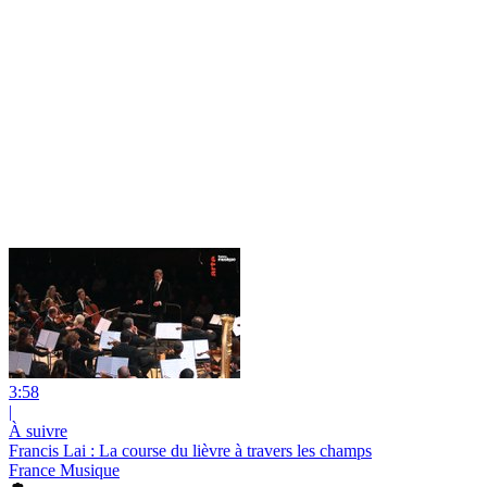
3:58
|
À suivre
Francis Lai : La course du lièvre à travers les champs
France Musique