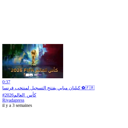
0:37
كيليان مبابي يفتتح التسجيل لمنتخب فرنسا ⚽️🇫🇷
Riyadapress
il y a 3 semaines