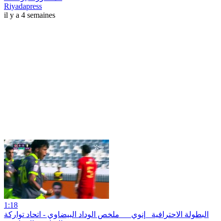
Riyadapress
il y a 4 semaines
1:18
البطولة الاحترافية _إنوي_ _ ملخص الوداد البيضاوي - اتحاد تواركة