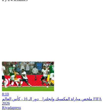
8:10
ملخص مباراة المكسيك وإنجلترا _ دور الـ 16 - كأس العالم FIFA
2026
Riyadapress