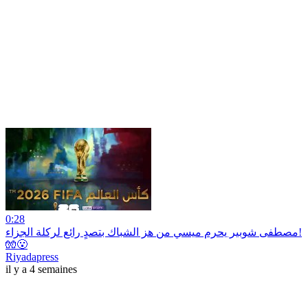
0:28
مصطفى شوبير يحرم ميسي من هز الشباك بتصدٍ رائع لركلة الجزاء!
🧤😮
Riyadapress
il y a 4 semaines