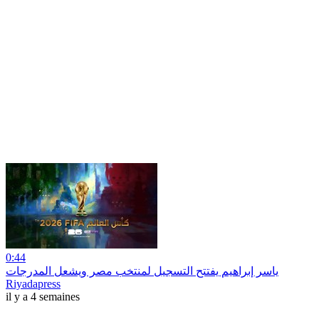
0:44
ياسر إبراهيم يفتتح التسجيل لمنتخب مصر ويشعل المدرجات
Riyadapress
il y a 4 semaines