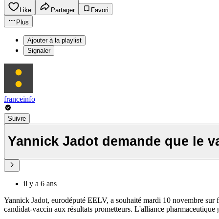
Like
Partager
Favori
Plus
Ajouter à la playlist
Signaler
franceinfo
Suivre
Yannick Jadot demande que le vac
il y a 6 ans
Yannick Jadot, eurodéputé EELV, a souhaité mardi 10 novembre sur fran
candidat-vaccin aux résultats prometteurs. L'alliance pharmaceutiqu