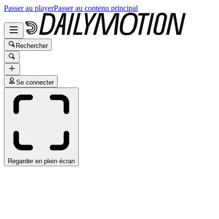
Passer au player
Passer au contenu principal
Rechercher
Se connecter
Regarder en plein écran