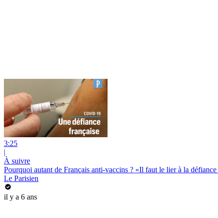
3:25
|
À suivre
Pourquoi autant de Français anti-vaccins ? «Il faut le lier à la défiance
Le Parisien
il y a 6 ans