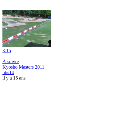
3:15
|
À suivre
Kyosho Masters 2011
titis14
il y a 15 ans