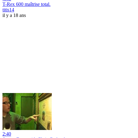
T-Rex 600 maîtrise total.
titis14
il y a 18 ans
2:40