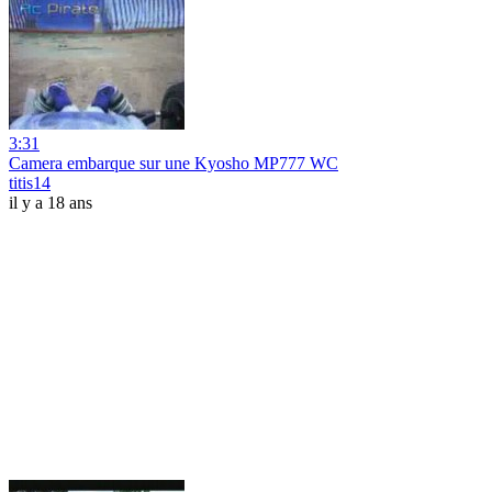
3:31
Camera embarque sur une Kyosho MP777 WC
titis14
il y a 18 ans