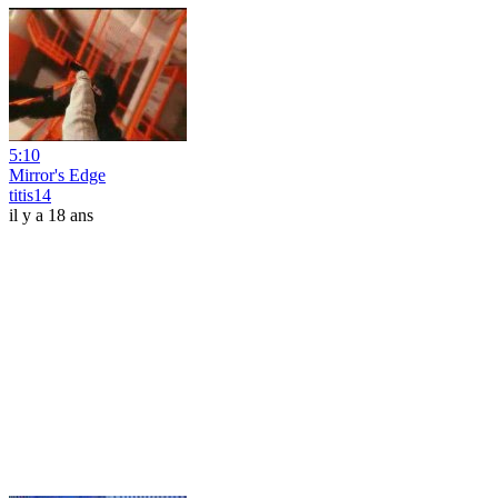
5:10
Mirror's Edge
titis14
il y a 18 ans