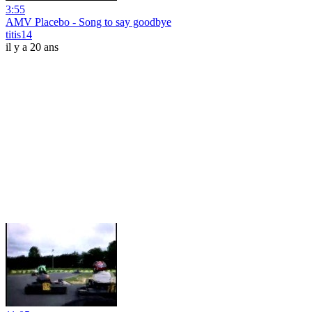
3:55
AMV Placebo - Song to say goodbye
titis14
il y a 20 ans