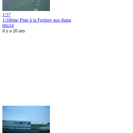
1:57
1/10éme Piste à la Ferriere aux étang
titis14
il y a 20 ans