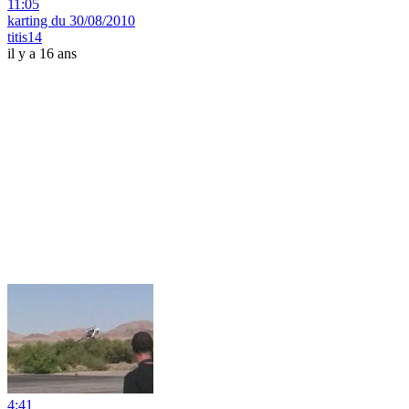
11:05
karting du 30/08/2010
titis14
il y a 16 ans
4:41