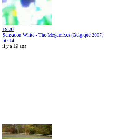
19:20
Sensation White - The Megamixes (Belgique 2007)
titis14
il y a 19 ans