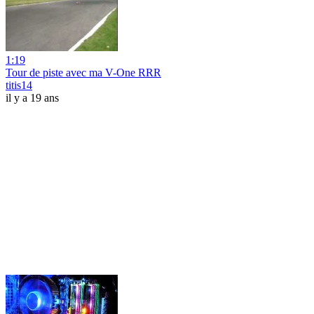
1:19
Tour de piste avec ma V-One RRR
titis14
il y a 19 ans