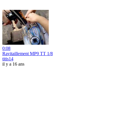
0:08
Ravitaillement MP9 TT 1/8
titis14
il y a 16 ans