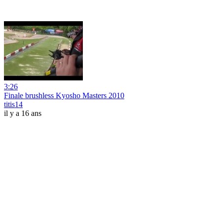
3:26
Finale brushless Kyosho Masters 2010
titis14
il y a 16 ans