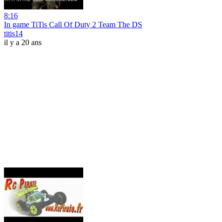
8:16
In game TiTis Call Of Duty 2 Team The DS
titis14
il y a 20 ans