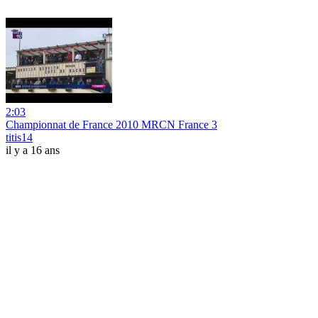
2:03
Championnat de France 2010 MRCN France 3
titis14
il y a 16 ans