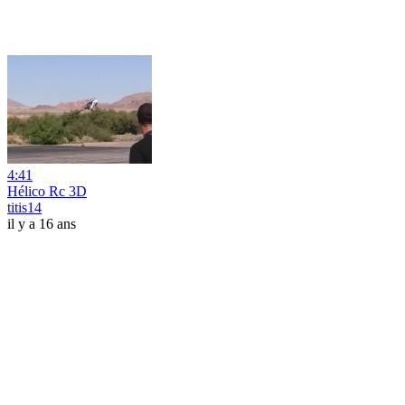
4:41
Hélico Rc 3D
titis14
il y a 16 ans