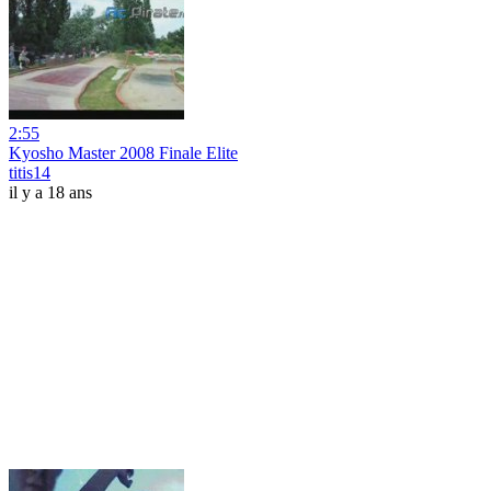
2:55
Kyosho Master 2008 Finale Elite
titis14
il y a 18 ans