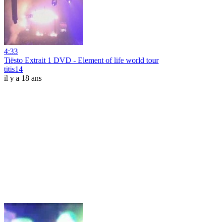
4:33
Tiësto Extrait 1 DVD - Element of life world tour
titis14
il y a 18 ans