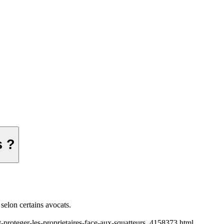
s ?
 selon certains avocats.
t-proteger-les-proprietaires-face-aux-squatteurs_4158373.html