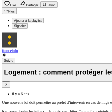
Like
Partager
Favori
Plus
Ajouter à la playlist
Signaler
franceinfo
Suivre
Logement : comment protéger les
il y a 6 ans
Une nouvelle loi doit permettre au préfet d’intervenir en cas de litige 
Retrouver toutes les infos sur la vidéo sur : https://www.francetvinf