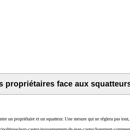
 propriétaires face aux squatteur
entre un propriétaire et un squatteur. Une mesure qui ne réglera pas tout,
o.fr/politique/jean-castex/gouvernement-de-jean-castex/logement-commen