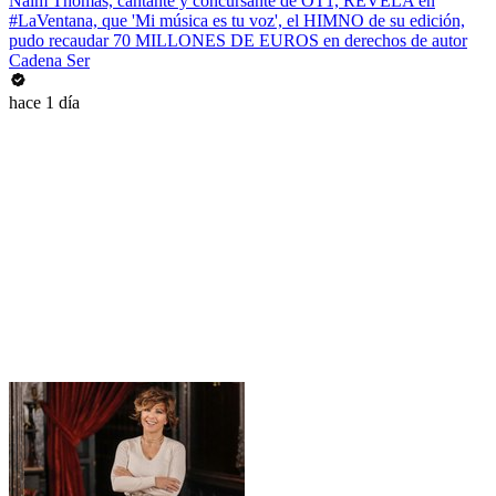
Naím Thomas, cantante y concursante de OT1, REVELA en
#LaVentana, que 'Mi música es tu voz', el HIMNO de su edición,
pudo recaudar 70 MILLONES DE EUROS en derechos de autor
Cadena Ser
hace 1 día