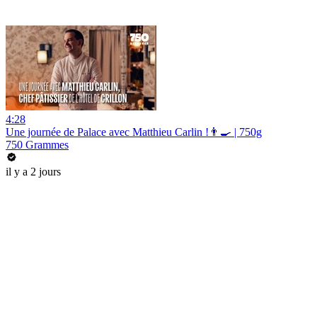
4:28
Une journée de Palace avec Matthieu Carlin !👨‍🍳 | 750g
750 Grammes
il y a 2 jours