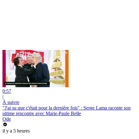
0:57
|
À suivre
"J'ai su que c'était pour la dernière fois" : Serge Lama raconte son
ultime rencontre avec Marie-Paule Belle
Ode
il y a 5 heures