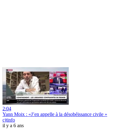
2:04
Yann Moix : «J’en appelle à la désobéissance civile »
cjtinfo
il y a 6 ans