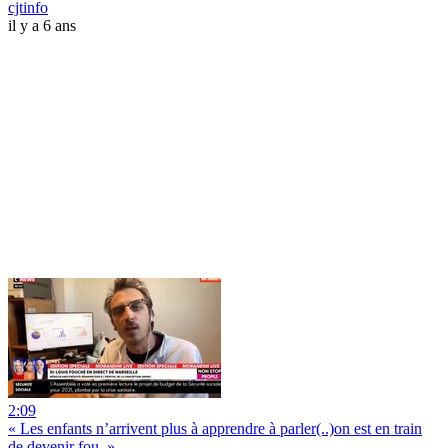
cjtinfo
il y a 6 ans
2:09
« Les enfants n’arrivent plus à apprendre à parler(..)on est en train
de devenir fou. »