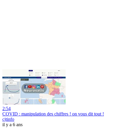
2:54
COVID : manipulation des chiffres ! on vous dit tout !
cjtinfo
il y a 6 ans