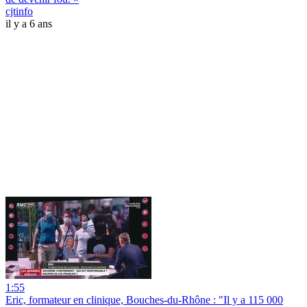
cjtinfo
il y a 6 ans
1:55
Eric, formateur en clinique, Bouches-du-Rhône : "Il y a 115 000