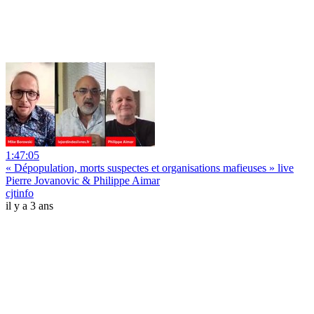
1:47:05
« Dépopulation, morts suspectes et organisations mafieuses » live
Pierre Jovanovic & Philippe Aimar
cjtinfo
il y a 3 ans