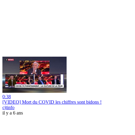
0:38
[VIDEO] Mort du COVID les chiffres sont bidons !
cjtinfo
il y a 6 ans