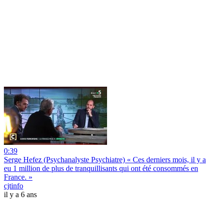
0:39
Serge Hefez (Psychanalyste Psychiatre) « Ces derniers mois, il y a
eu 1 million de plus de tranquillisants qui ont été consommés en
France. »
cjtinfo
il y a 6 ans