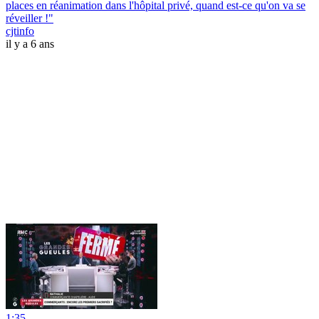
places en réanimation dans l'hôpital privé, quand est-ce qu'on va se
réveiller !"
cjtinfo
il y a 6 ans
1:35