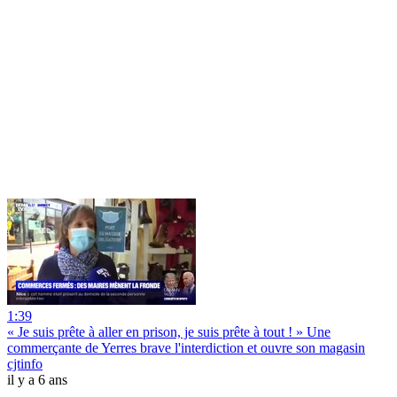
1:39
« Je suis prête à aller en prison, je suis prête à tout ! » Une
commerçante de Yerres brave l'interdiction et ouvre son magasin
cjtinfo
il y a 6 ans