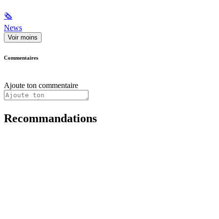
🗞
News
Voir moins
Commentaires
Ajoute ton commentaire
Recommandations