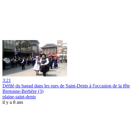
3:21
Défilé du bagad dans les rues de Saint-Denis à l'occasion de la fête
Bretonne-Berbère (3)
plaine-saint-denis
il y a 8 ans