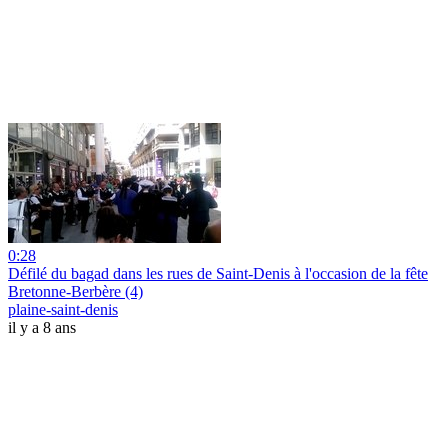
0:28
Défilé du bagad dans les rues de Saint-Denis à l'occasion de la fête
Bretonne-Berbère (4)
plaine-saint-denis
il y a 8 ans