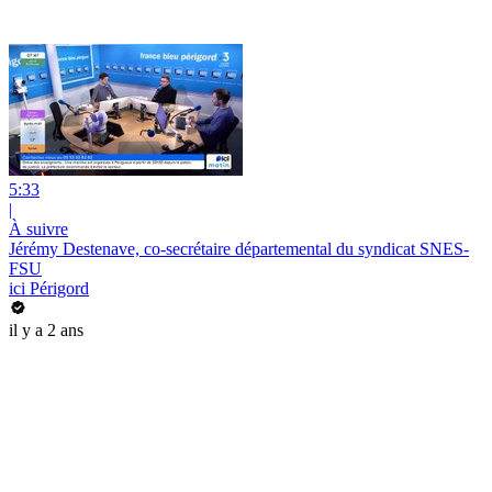
5:33
|
À suivre
Jérémy Destenave, co-secrétaire départemental du syndicat SNES-
FSU
ici Périgord
il y a 2 ans