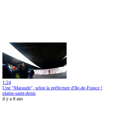
1:24
Une "Maraude", selon la préfecture d'Ile-de-France !
plaine-saint-denis
il y a 8 ans