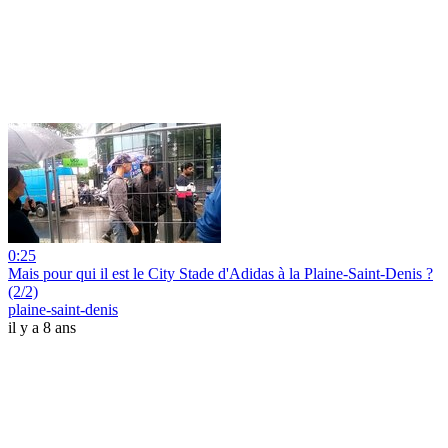
0:25
Mais pour qui il est le City Stade d'Adidas à la Plaine-Saint-Denis ?
(2/2)
plaine-saint-denis
il y a 8 ans