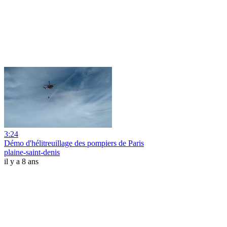
3:24
Démo d'hélitreuillage des pompiers de Paris
plaine-saint-denis
il y a 8 ans