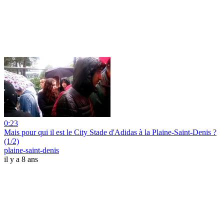
0:23
Mais pour qui il est le City Stade d'Adidas à la Plaine-Saint-Denis ?
(1/2)
plaine-saint-denis
il y a 8 ans