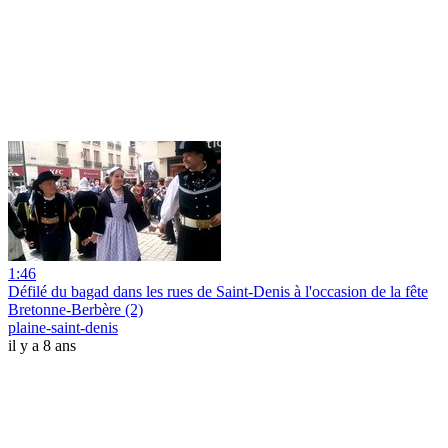
1:46
Défilé du bagad dans les rues de Saint-Denis à l'occasion de la fête
Bretonne-Berbère (2)
plaine-saint-denis
il y a 8 ans