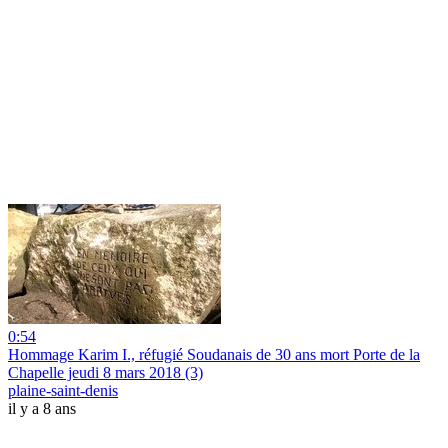
0:54
Hommage Karim I., réfugié Soudanais de 30 ans mort Porte de la
Chapelle jeudi 8 mars 2018 (3)
plaine-saint-denis
il y a 8 ans