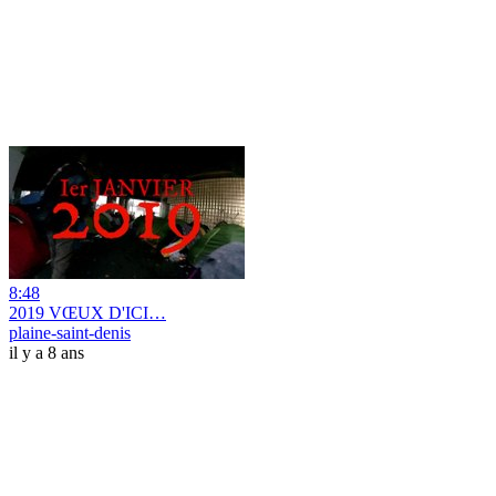
8:48
2019 VŒUX D'ICI…
plaine-saint-denis
il y a 8 ans