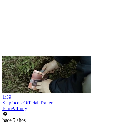
1:39
Slapface - Official Trailer
FilmAffinity
hace 5 años