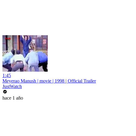
1:45
Meyerao Manush | movie | 1998 | Official Trailer
JustWatch
hace 1 año