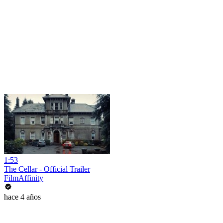
1:53
The Cellar - Official Trailer
FilmAffinity
hace 4 años