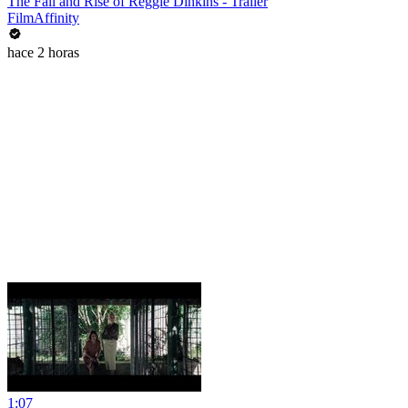
The Fall and Rise of Reggie Dinkins - Trailer
FilmAffinity
hace 2 horas
1:07