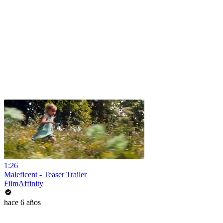
1:26
Maleficent - Teaser Trailer
FilmAffinity
hace 6 años