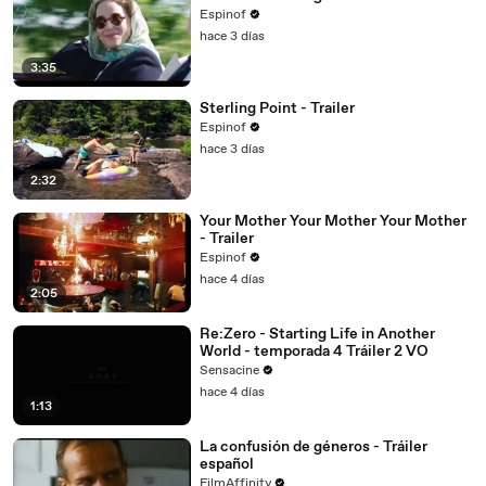
Espinof
hace 3 días
3:35
Sterling Point - Trailer
Espinof
hace 3 días
2:32
Your Mother Your Mother Your Mother
- Trailer
Espinof
hace 4 días
2:05
Re:Zero - Starting Life in Another
World - temporada 4 Tráiler 2 VO
Sensacine
hace 4 días
1:13
La confusión de géneros - Tráiler
español
FilmAffinity