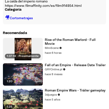
La caída del imperio romano
https://www.filmaffinity.com/es/film914854.html
Categoría
🎥
Cortometrajes
Recomendada
Rise of the Roman Warlord - Full
Movie
MiniScene
hace 6 horas
1:37:14
|
Próximamente
Fall of an Empire - Release Date Trailer
GRYOnline.pl
hace 8 meses
1:20
Roman Empire Wars - Tráiler gameplay
3djuegos
hace 5 años
1:25