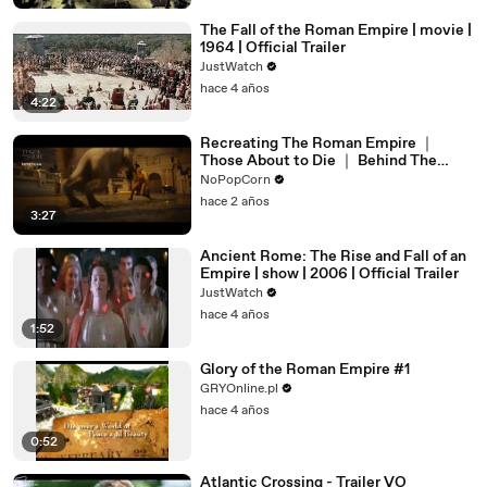
The Fall of the Roman Empire | movie |
1964 | Official Trailer
JustWatch
hace 4 años
4:22
Recreating The Roman Empire ｜
Those About to Die ｜ Behind The
Scenes
NoPopCorn
hace 2 años
3:27
Ancient Rome: The Rise and Fall of an
Empire | show | 2006 | Official Trailer
JustWatch
hace 4 años
1:52
Glory of the Roman Empire #1
GRYOnline.pl
hace 4 años
0:52
Atlantic Crossing - Trailer VO