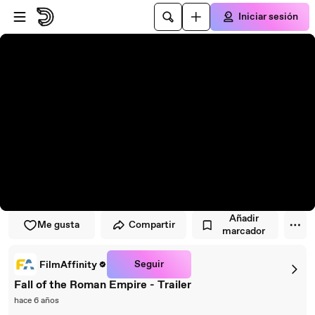
Saltar al reproductor
Saltar al contenido principal
Iniciar sesión
Añadir
Me gusta
Compartir
marcador
Seguir
FilmAffinity
Fall of the Roman Empire - Trailer
hace 6 años