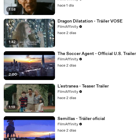
hace 1 día
1:58
Dragon Dilatation - Tráiler VOSE
FilmAffinity
hace 2 días
1:42
The Soccer Agent - Official U.S. Trailer
FilmAffinity
hace 2 días
2:00
L'estranea - Teaser Trailer
FilmAffinity
hace 2 días
1:19
Semillas - Tráiler oficial
FilmAffinity
hace 2 días
1:58