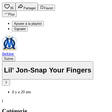
35
Partager
Favori
Plus
Ajouter à la playlist
Signaler
theking
Suivre
Lil' Jon-Snap Your Fingers
il y a 20 ans
j
Catégorie