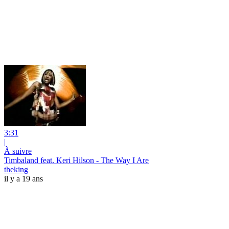
3:31
|
À suivre
Timbaland feat. Keri Hilson - The Way I Are
theking
il y a 19 ans