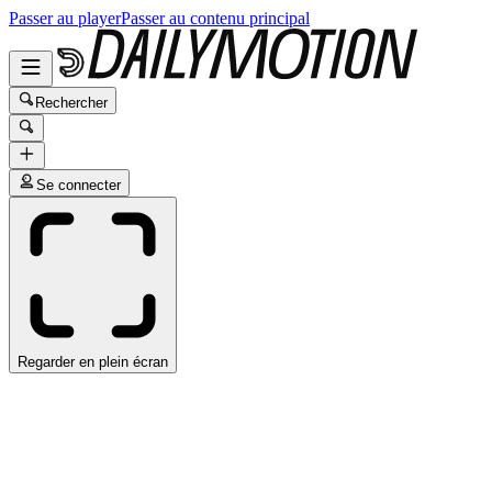
Passer au player
Passer au contenu principal
Rechercher
Se connecter
Regarder en plein écran