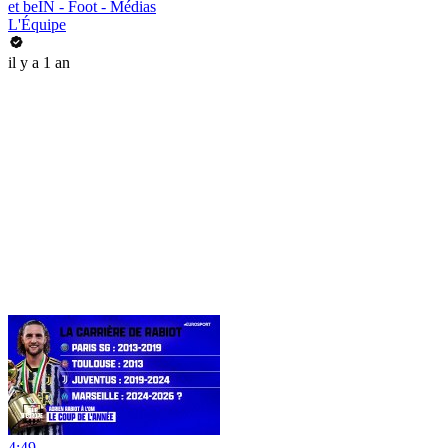
et beIN - Foot - Médias
L'Équipe
il y a 1 an
4:49