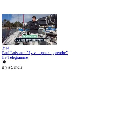
3:14
Paul Loiseau : "J'y vais pour apprendre"
Le Télégramme
il y a 5 mois