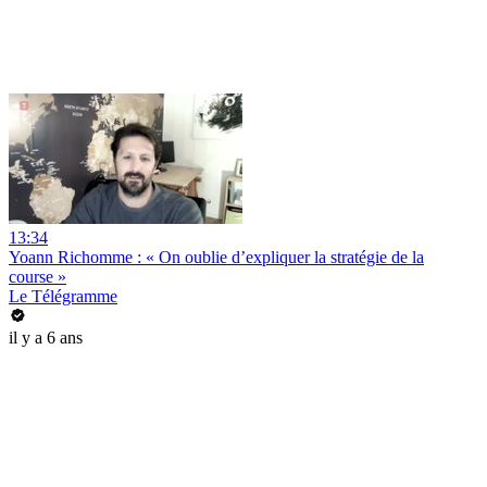
13:34
Yoann Richomme : « On oublie d’expliquer la stratégie de la
course »
Le Télégramme
il y a 6 ans