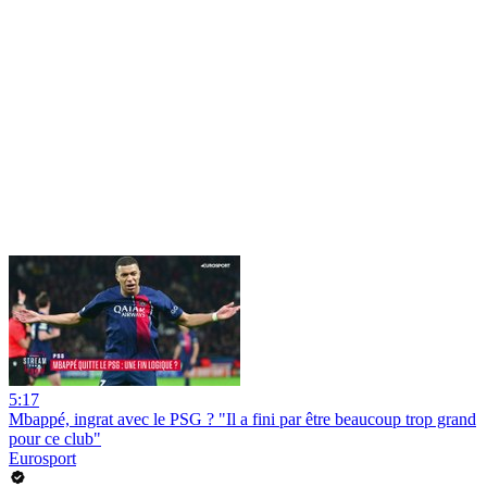
5:17
Mbappé, ingrat avec le PSG ? "Il a fini par être beaucoup trop grand
pour ce club"
Eurosport