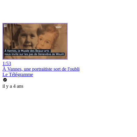
1:53
À Vannes, une portraitiste sort de l'oubli
Le Télégramme
il y a 4 ans