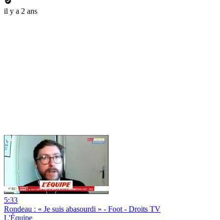
il y a 2 ans
5:33
Rondeau : « Je suis abasourdi » - Foot - Droits TV
L'Équipe