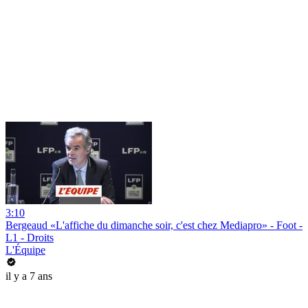
3:10
Bergeaud «L'affiche du dimanche soir, c'est chez Mediapro» - Foot -
L1 - Droits
L'Équipe
il y a 7 ans