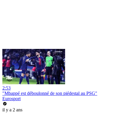
2:53
"Mbappé est déboulonné de son piédestal au PSG"
Eurosport
il y a 2 ans