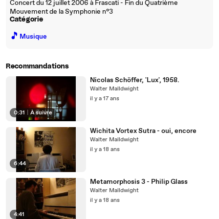
Concert du 12 juillet 2006 à Frascati - Fin du Quatrième
Mouvement de la Symphonie n°3
Catégorie
🎵
Musique
Recommandations
Nicolas Schöffer, 'Lux', 1958.
Walter Malldwight
il y a 17 ans
0:31
|
À suivre
Wichita Vortex Sutra - oui, encore
Walter Malldwight
il y a 18 ans
6:44
Metamorphosis 3 - Philip Glass
Walter Malldwight
il y a 18 ans
4:41