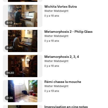
Wichita Vortex Sutra
Walter Malldwight
il y a 18 ans
6:13
Metamorphosis 2 - Philip Glass
Walter Malldwight
il y a 18 ans
6:27
Metamorphosis 2, 3, 4
Walter Malldwight
il y a 18 ans
14:20
Rémi chasse la mouche
Walter Malldwight
il y a 19 ans
0:35
Improvisation en cinq notes