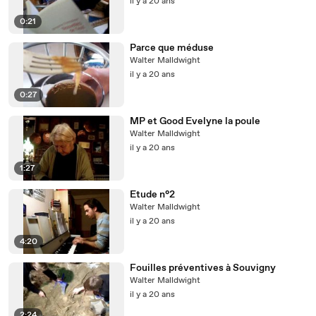
il y a 20 ans
0:21
Parce que méduse
Walter Malldwight
il y a 20 ans
0:27
MP et Good Evelyne la poule
Walter Malldwight
il y a 20 ans
1:27
Etude n°2
Walter Malldwight
il y a 20 ans
4:20
Fouilles préventives à Souvigny
Walter Malldwight
il y a 20 ans
2:24