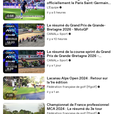
officiellement le Paris Saint-Germain -
Foot - Transferts
L'Équipe
il y a 5 heures
0:56
Le résumé du Grand Prix de Grande-
Bretagne 2026 - MotoGP
CANAL+ Sport
il y a 10 heures
12:20
Le résumé de la course sprint du Grand
Prix de Grande-Bretagne 2026 -
MotoGP
CANAL+ Sport
il y a 1 jour
8:39
Lacanau Alps Open 2024 : Retour sur
la 1re édition
Fédération française de golf (ffgolf)
il y a 1 an
1:25
Championnat de France professionnel
MCA 2024 : Le résumé du 3e tour
Fédération française de golf (ffgolf)