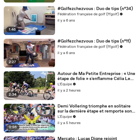
#Golfezchezvous : Duo de tips (n°34)
Fédération française de golf (ffgolf)
il y a 6 ans
1:46
#Golfezchezvous : Duo de tips (n°11)
Fédération française de golf (ffgolf)
il y a 6 ans
2:27
Autour de Ma Petite Entreprise : « Une
étape de folie » s'enflamme Célia Le
Mouël - Cyclisme - Tour de France
L'Équipe
femmes avec Zwift - Autour de Ma
il y a 2 heures
Petite Entreprise
2:34
Demi Vollering triomphe en solitaire
sur la dernière étape et remporte son
deuxième Tour de France - Cyclisme -
L'Équipe
Tour de France femmes avec Zwift
il y a 5 heures
0:56
Mercato : Lucas Digne rejoint