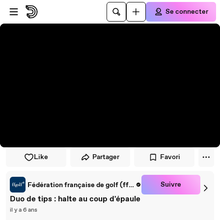
Passer au player
Passer au contenu principal
Se connecter
Like
Partager
Favori
Suivre
Fédération française de golf (ffgolf)
Duo de tips : halte au coup d'épaule
il y a 6 ans