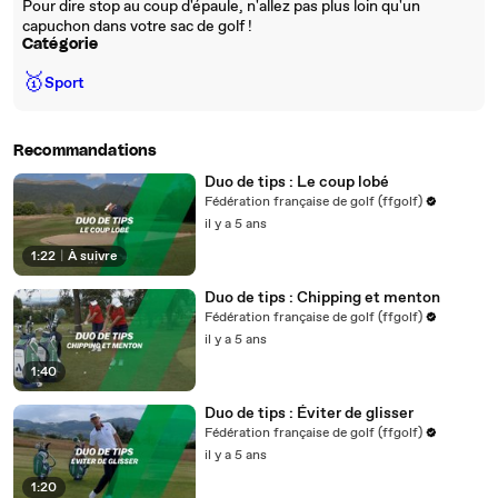
Pour dire stop au coup d'épaule, n'allez pas plus loin qu'un
capuchon dans votre sac de golf !
Catégorie
🥇
Sport
Recommandations
Duo de tips : Le coup lobé
Fédération française de golf (ffgolf)
il y a 5 ans
1:22
|
À suivre
Duo de tips : Chipping et menton
Fédération française de golf (ffgolf)
il y a 5 ans
1:40
Duo de tips : Éviter de glisser
Fédération française de golf (ffgolf)
il y a 5 ans
1:20