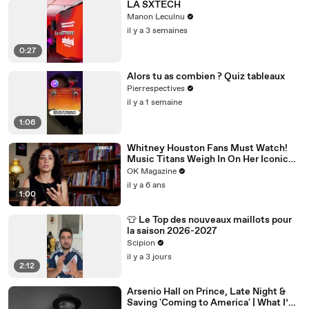
LA SXTECH
Manon Leculnu
il y a 3 semaines
0:27
Alors tu as combien ? Quiz tableaux
Pierrespectives
il y a 1 semaine
1:06
Whitney Houston Fans Must Watch!
Music Titans Weigh In On Her Iconic
Hits In REELZ Doc
OK Magazine
il y a 6 ans
1:00
👕 Le Top des nouveaux maillots pour
la saison 2026-2027
Scipion
il y a 3 jours
2:12
Arsenio Hall on Prince, Late Night &
Saving 'Coming to America' | What I’ve