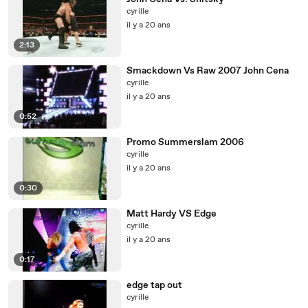
cyrille
il y a 20 ans
2:13
Smackdown Vs Raw 2007 John Cena
cyrille
il y a 20 ans
0:52
Promo Summerslam 2006
cyrille
il y a 20 ans
0:30
Matt Hardy VS Edge
cyrille
il y a 20 ans
0:17
edge tap out
cyrille