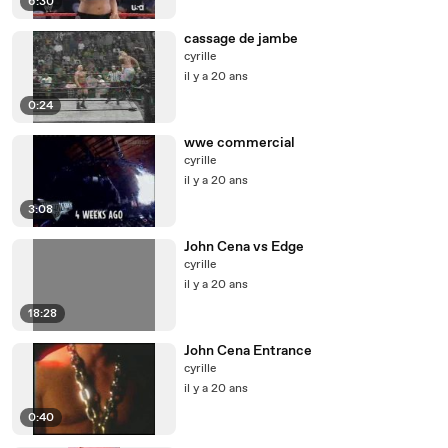
6:30
cassage de jambe
cyrille
il y a 20 ans
0:24
wwe commercial
cyrille
il y a 20 ans
3:08
John Cena vs Edge
cyrille
il y a 20 ans
18:28
John Cena Entrance
cyrille
il y a 20 ans
0:40