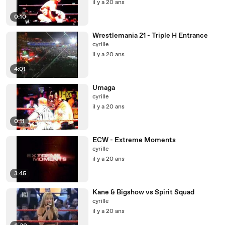
il y a 20 ans
0:10
Wrestlemania 21 - Triple H Entrance
cyrille
il y a 20 ans
4:01
Umaga
cyrille
il y a 20 ans
0:11
ECW - Extreme Moments
cyrille
il y a 20 ans
3:45
Kane & Bigshow vs Spirit Squad
cyrille
il y a 20 ans