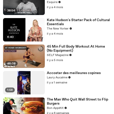
Learned | Esquire
Esquire
il y a 4 mois
38:54
Kate Hudson's Starter Pack of Cultural
Essentials
The New Yorker
il y a 4 mois
6:40
45 Min Full Body Workout At Home
(No Equipment)
SELF Magazine
il y a 5 mois
46:08
Accoster des meilleures copines
Laury Aucalme
il y a 1 semaine
1:58
The Man Who Quit Wall Street to Flip
Burgers
Bon Appétit
il y a 6 semaines