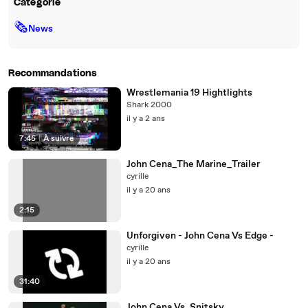
Catégorie
🗞
News
Recommandations
Wrestlemania 19 Hightlights
Shark 2000
il y a 2 ans
7:45
|
À suivre
John Cena_The Marine_Trailer
cyrille
il y a 20 ans
2:15
Unforgiven - John Cena Vs Edge -
cyrille
il y a 20 ans
31:40
John Cena Vs. Snitsky