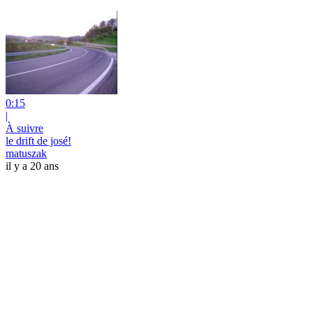
0:15
|
À suivre
le drift de josé!
matuszak
il y a 20 ans