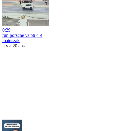
0:29
run porsche vs pti 4-4
matuszak
il y a 20 ans