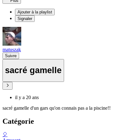
Plus
Ajouter à la playlist
Signaler
matuszak
Suivre
sacré gamelle
il y a 20 ans
sacré gamelle d'un gars qu'on connais pas a la piscine!!
Catégorie
🎈