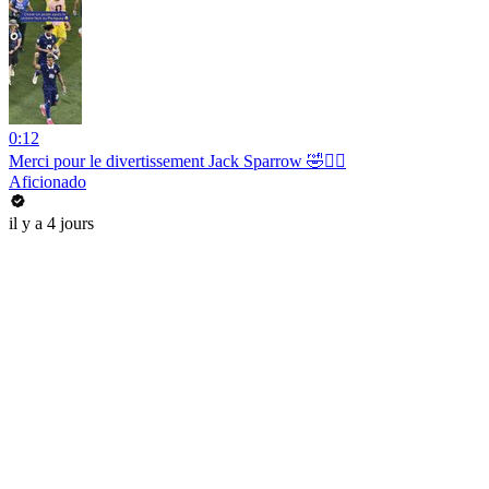
0:12
Merci pour le divertissement Jack Sparrow 🤣🏴‍☠️
Aficionado
il y a 4 jours