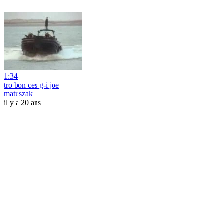
1:34
tro bon ces g-i joe
matuszak
il y a 20 ans