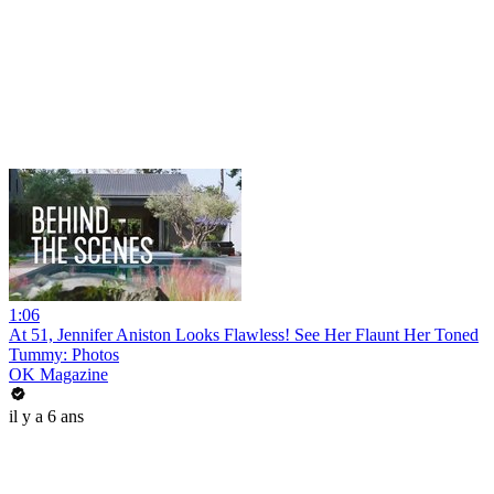
1:06
At 51, Jennifer Aniston Looks Flawless! See Her Flaunt Her Toned
Tummy: Photos
OK Magazine
il y a 6 ans