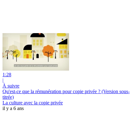
1:28
|
À suivre
Qu'est-ce que la rémunération pour copie privée ? (Version sous-
titrée)
La culture avec la copie privée
il y a 6 ans