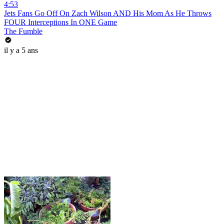
4:53
Jets Fans Go Off On Zach Wilson AND His Mom As He Throws
FOUR Interceptions In ONE Game
The Fumble
il y a 5 ans