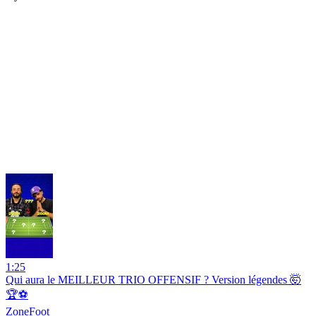
1:25
Qui aura le MEILLEUR TRIO OFFENSIF ? Version légendes 🤯
🏆⚽️
ZoneFoot