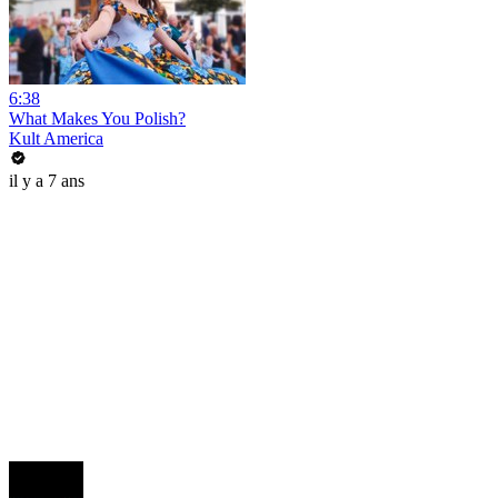
6:38
What Makes You Polish?
Kult America
il y a 7 ans