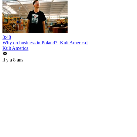
8:48
Why do business in Poland? [Kult America]
Kult America
il y a 8 ans