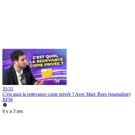
35:31
C'est quoi la redevance copie privée ? Avec Marc Rees (journaliste)
BFM
il y a 3 ans