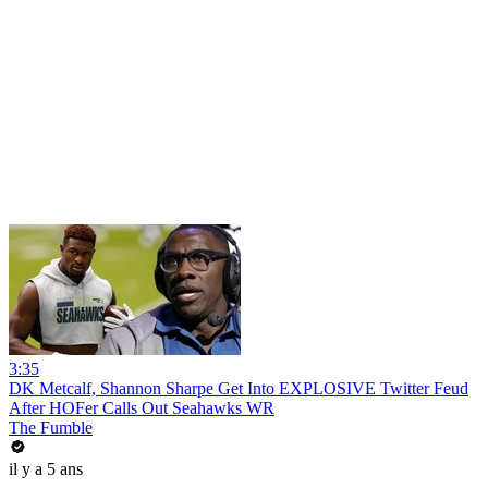
3:35
DK Metcalf, Shannon Sharpe Get Into EXPLOSIVE Twitter Feud
After HOFer Calls Out Seahawks WR
The Fumble
il y a 5 ans