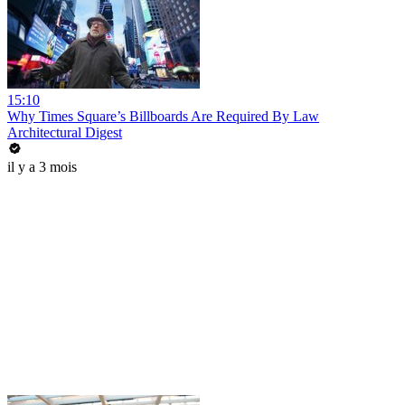
15:10
Why Times Square’s Billboards Are Required By Law
Architectural Digest
il y a 3 mois