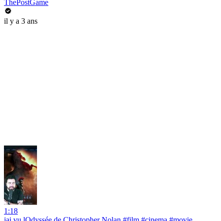
ThePostGame
il y a 3 ans
1:18
jai vu lOdyssée de Christopher Nolan #film #cinema #movie