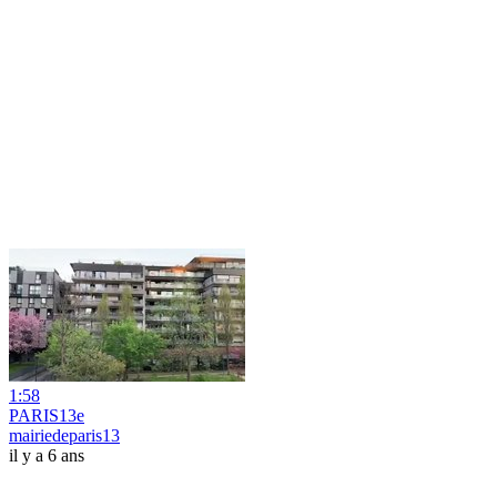
1:58
PARIS13e
mairiedeparis13
il y a 6 ans