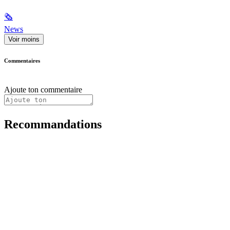
🗞
News
Voir moins
Commentaires
Ajoute ton commentaire
Recommandations