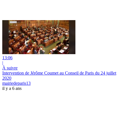
13:06
|
À suivre
Intervention de Jérôme Coumet au Conseil de Paris du 24 juillet
2020
mairiedeparis13
il y a 6 ans