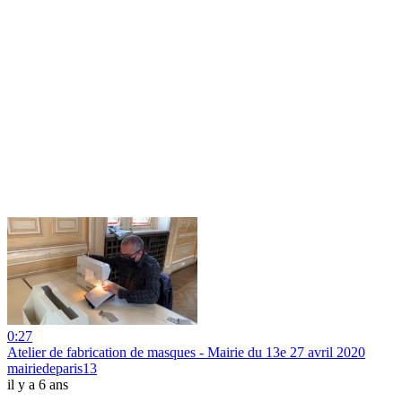
0:27
Atelier de fabrication de masques - Mairie du 13e 27 avril 2020
mairiedeparis13
il y a 6 ans