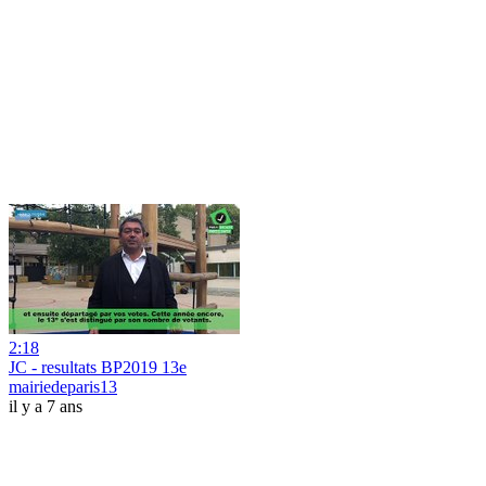
2:18
JC - resultats BP2019 13e
mairiedeparis13
il y a 7 ans