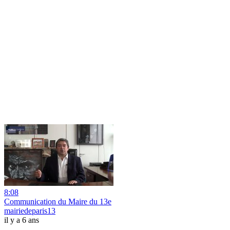
8:08
Communication du Maire du 13e
mairiedeparis13
il y a 6 ans