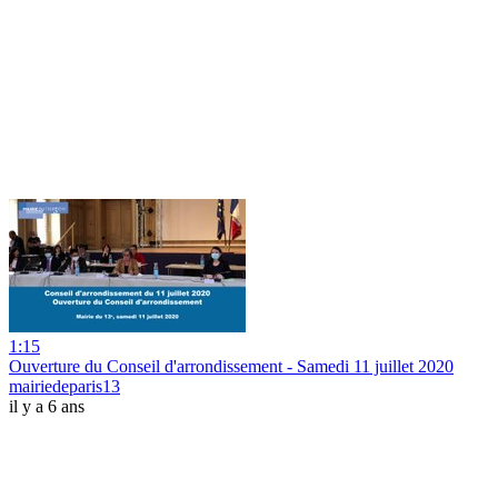
1:15
Ouverture du Conseil d'arrondissement - Samedi 11 juillet 2020
mairiedeparis13
il y a 6 ans