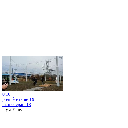
0:16
première rame T9
mairiedeparis13
il y a 7 ans