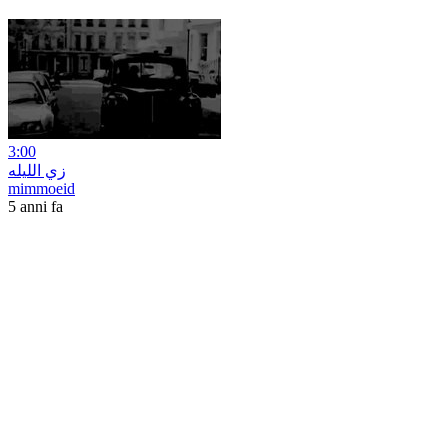
3:00
زي الليله
mimmoeid
5 anni fa