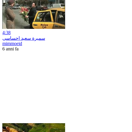
4:38
سميرة سعيد احساسى
mimmoeid
6 anni fa