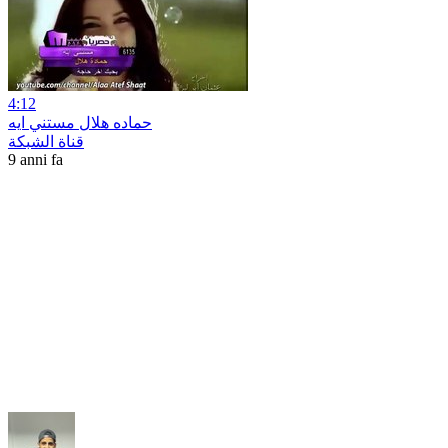
4:12
حماده هلال مستني ايه
قناة الشبكة
9 anni fa