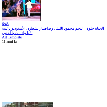
6:46
الحياة حلوة - النجم محمود الليثى وصافيناز يشعلون الأستوديو بإغنية
' يا واد انت يا أجنبى '
Art Template
11 anni fa