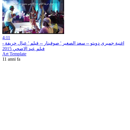
4:11
اغنية جمبرى دويتو -- سعد الصغير ' صوفينار -- فيلم ' عيال حريفة -
فيلم عيد الاضحي 2015
Art Template
11 anni fa