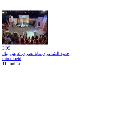
3:05
حميد الشاعرى مايا نصرى-عايش بيك
mimmoeid
11 anni fa