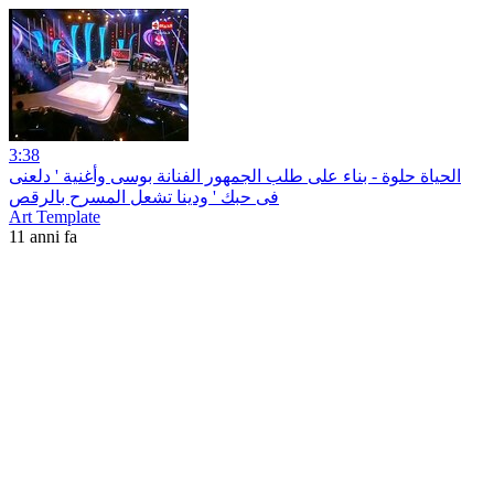
3:38
الحياة حلوة - بناء على طلب الجمهور الفنانة بوسى وأغنية ' دلعنى
فى حبك ' ودينا تشعل المسرح بالرقص
Art Template
11 anni fa