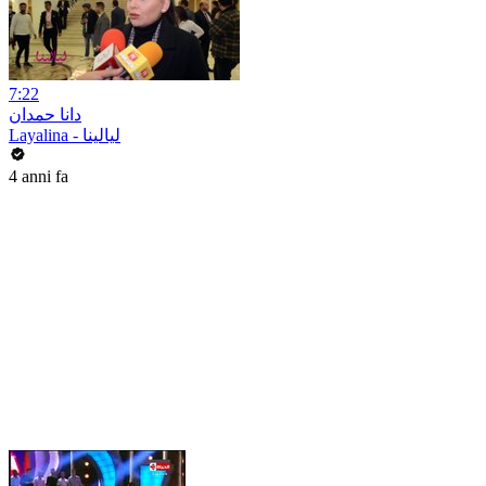
7:22
دانا حمدان
Layalina - ليالينا
4 anni fa