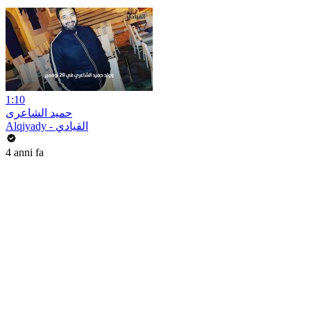
1:10
حميد الشاعرى
Alqiyady - القيادي
4 anni fa