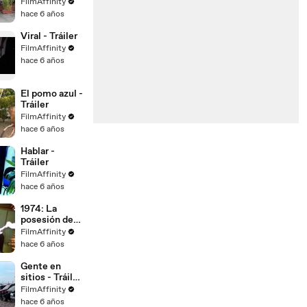
Tráiler
FilmAffinity
hace 6 años
Viral - Tráiler
FilmAffinity
hace 6 años
El pomo azul -
Tráiler
FilmAffinity
hace 6 años
Hablar -
Tráiler
FilmAffinity
hace 6 años
1974: La
posesión de
Altair - Tráiler
FilmAffinity
español
hace 6 años
Gente en
sitios - Tráiler
final
FilmAffinity
hace 6 años