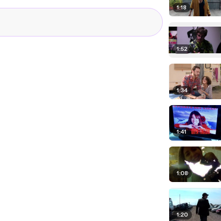
1:18
1:52
1:34
1:41
1:08
1:20