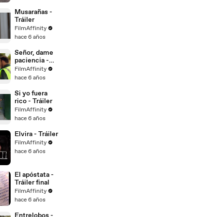
Musarañas -
Tráiler
FilmAffinity
hace 6 años
Señor, dame
paciencia -
Teaser tráiler
FilmAffinity
hace 6 años
Si yo fuera
rico - Tráiler
FilmAffinity
hace 6 años
Elvira - Tráiler
FilmAffinity
hace 6 años
El apóstata -
Tráiler final
FilmAffinity
hace 6 años
Entrelobos -