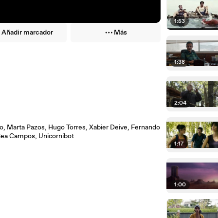
1:53
Añadir marcador
Más
1:38
2:04
co, Marta Pazos, Hugo Torres, Xabier Deive, Fernando
 Bea Campos, Unicornibot
1:17
1:00