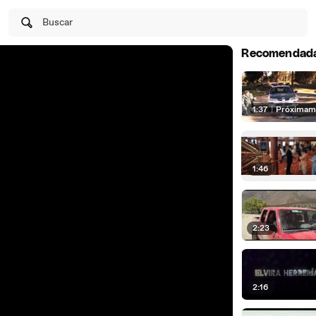
Buscar
Recomendad
1:37
|
Próximam
1:46
2:23
2:16