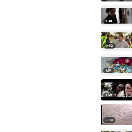
1:38
0:50
1:51
1:59
2:00