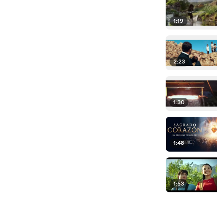
1:19
2:23
1:30
1:48
1:53