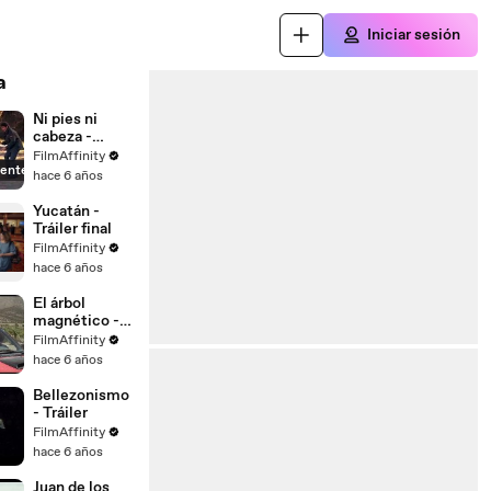
Iniciar sesión
a
Ni pies ni
cabeza -
Tráiler
FilmAffinity
ente
hace 6 años
Yucatán -
Tráiler final
FilmAffinity
hace 6 años
El árbol
magnético -
Tráiler
FilmAffinity
hace 6 años
Bellezonismo
- Tráiler
FilmAffinity
hace 6 años
Juan de los