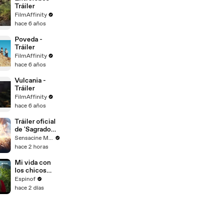
Tráiler
FilmAffinity
hace 6 años
Poveda -
Tráiler
FilmAffinity
hace 6 años
Vulcania -
Tráiler
FilmAffinity
hace 6 años
Tráiler oficial
de 'Sagrado
Corazón, su
Sensacine México
Reino no
hace 2 horas
tendrá fin'
Mi vida con
los chicos
Walter -
Espinof
Trailer
hace 2 días
temporada 3
(VO)