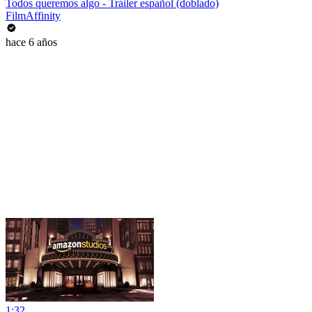
Todos queremos algo - Tráiler español (doblado)
FilmAffinity
hace 6 años
1:32