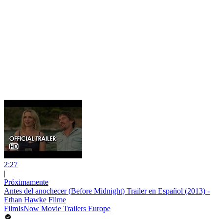
2:27
|
Próximamente
Antes del anochecer (Before Midnight) Trailer en Español (2013) -
Ethan Hawke Filme
FilmIsNow Movie Trailers Europe