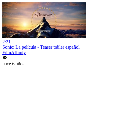
2:21
Sonic: La película - Teaser tráiler español
FilmAffinity
hace 6 años