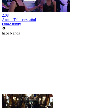
2:08
Anna - Tráiler español
FilmAffinity
hace 6 años