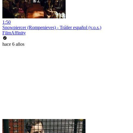
1:50
Snowpiercer (Rompenieves) - Tráiler español (v.o.s.)
FilmAffinity
hace 6 años