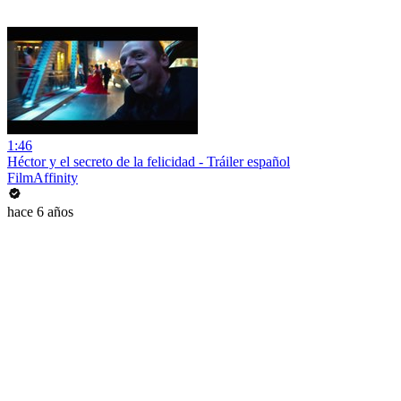
1:46
Héctor y el secreto de la felicidad - Tráiler español
FilmAffinity
hace 6 años