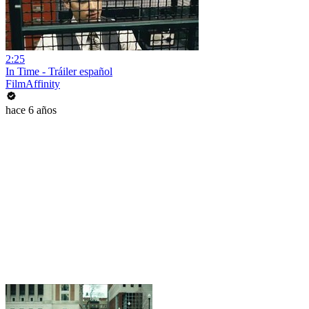
2:25
In Time - Tráiler español
FilmAffinity
hace 6 años