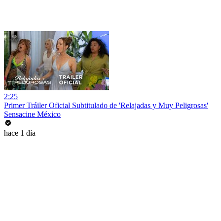
2:25
Primer Tráiler Oficial Subtitulado de 'Relajadas y Muy Peligrosas'
Sensacine México
hace 1 día