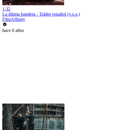
1:32
La última bandera - Tráiler español (v.o.s.)
FilmAffinity
hace 6 años