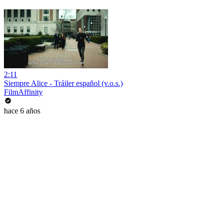
2:11
Siempre Alice - Tráiler español (v.o.s.)
FilmAffinity
hace 6 años