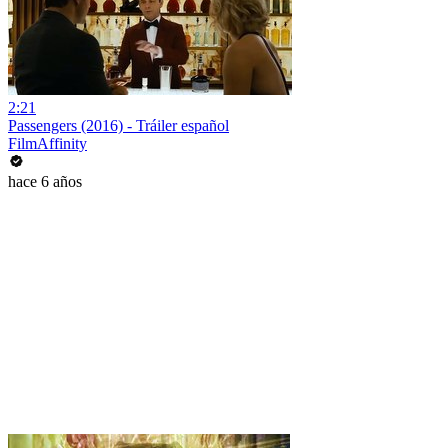
2:21
Passengers (2016) - Tráiler español
FilmAffinity
hace 6 años