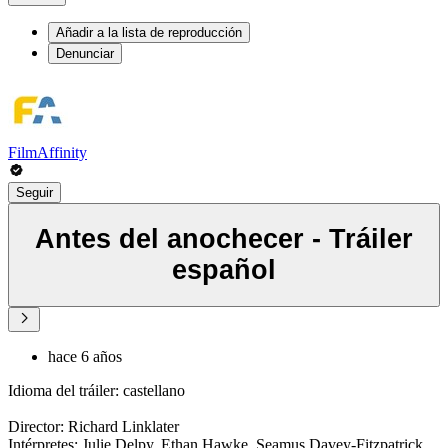
Añadir a la lista de reproducción
Denunciar
FilmAffinity
Seguir
Antes del anochecer - Tráiler
español
hace 6 años
Idioma del tráiler: castellano
Director: Richard Linklater
Intérpretes: Julie Delpy, Ethan Hawke, Seamus Davey-Fitzpatrick,