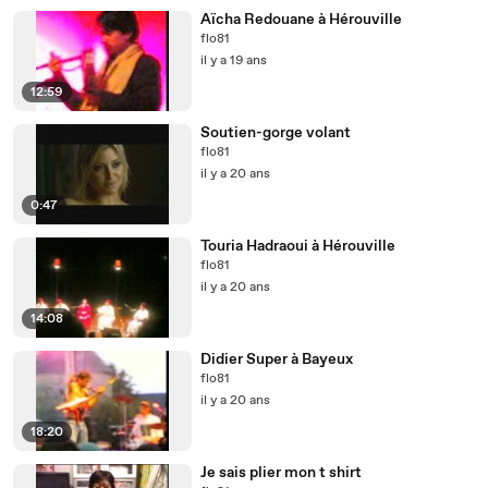
Aïcha Redouane à Hérouville
flo81
il y a 19 ans
12:59
Soutien-gorge volant
flo81
il y a 20 ans
0:47
Touria Hadraoui à Hérouville
flo81
il y a 20 ans
14:08
Didier Super à Bayeux
flo81
il y a 20 ans
18:20
Je sais plier mon t shirt