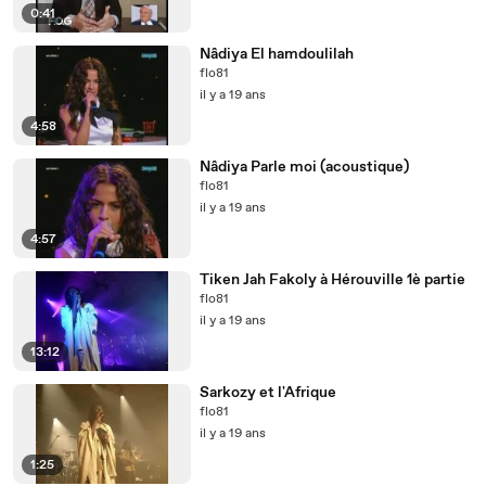
0:41
Nâdiya El hamdoulilah
flo81
il y a 19 ans
4:58
Nâdiya Parle moi (acoustique)
flo81
il y a 19 ans
4:57
Tiken Jah Fakoly à Hérouville 1è partie
flo81
il y a 19 ans
13:12
Sarkozy et l'Afrique
flo81
il y a 19 ans
1:25