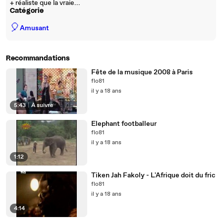
+ réaliste que la vraie...
Catégorie
🎈
Amusant
Recommandations
Fête de la musique 2008 à Paris
flo81
il y a 18 ans
5:43
|
À suivre
Elephant footballeur
flo81
il y a 18 ans
1:12
Tiken Jah Fakoly - L'Afrique doit du fric
flo81
il y a 18 ans
4:14