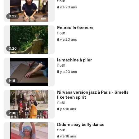
flo81
il y a 20 ans
0:22
Ecureuils farceurs
flo81
il y a 20 ans
0:26
la machine à plier
flo81
il y a 20 ans
1:16
Nirvana version jazz à Paris - Smells
like teen spirit
flo81
il y a 18 ans
2:30
Didem sexy belly dance
flo81
il y a 18 ans