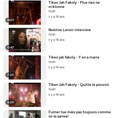
Tiken Jah Fakoly - Plus rien ne
m'étonne
flo81
il y a 18 ans
6:07
Noémie Lenoir interview
flo81
il y a 18 ans
0:47
Tiken jah fakoly - Y en a marre
flo81
il y a 18 ans
7:20
Tiken Jah Fakoly - Quitte le pouvoir
flo81
il y a 18 ans
5:24
Fumer tue mais pas toujours comme
on le pense!