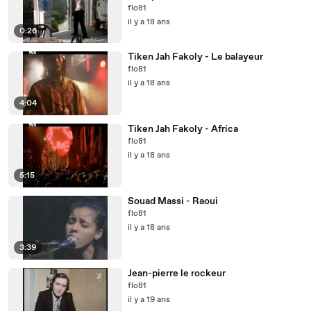
flo81
il y a 18 ans
0:26
Tiken Jah Fakoly - Le balayeur
flo81
il y a 18 ans
4:04
Tiken Jah Fakoly - Africa
flo81
il y a 18 ans
5:15
Souad Massi - Raoui
flo81
il y a 18 ans
3:39
Jean-pierre le rockeur
flo81
il y a 19 ans