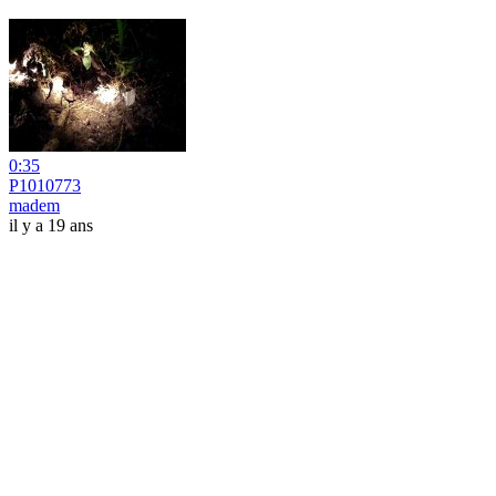
0:35
P1010773
madem
il y a 19 ans