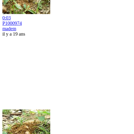
0:03
P1000974
madem
il y a 19 ans