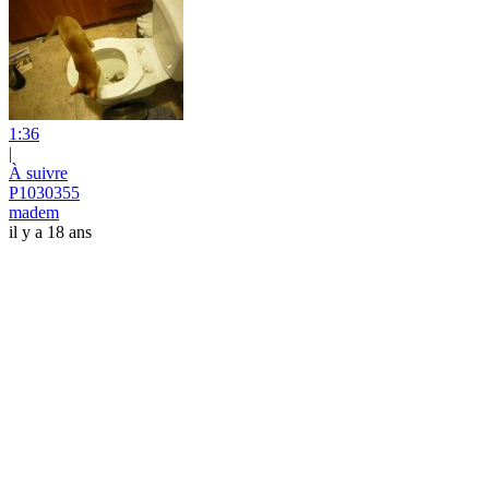
1:36
|
À suivre
P1030355
madem
il y a 18 ans