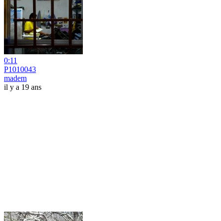
0:11
P1010043
madem
il y a 19 ans