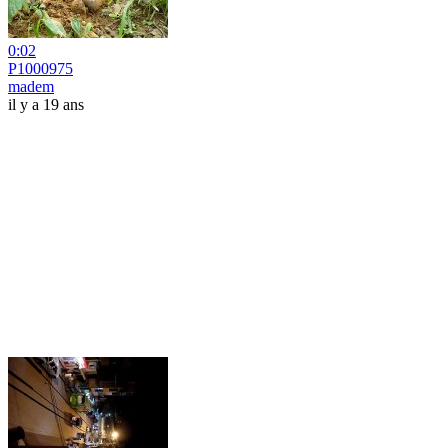
0:02
P1000975
madem
il y a 19 ans