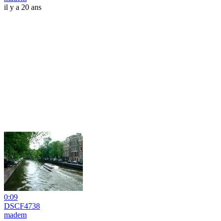
il y a 20 ans
0:09
DSCF4738
madem