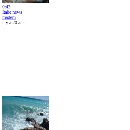
0:43
Italie news
madem
il y a 20 ans