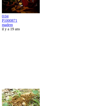
0:04
P1000871
madem
il y a 19 ans