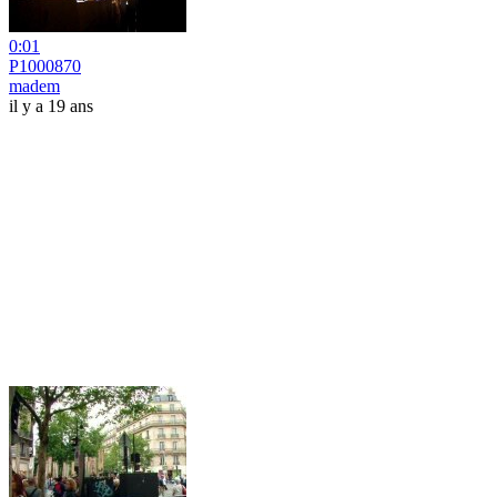
0:01
P1000870
madem
il y a 19 ans