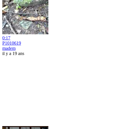
0:17
P1010619
madem
il y a 19 ans