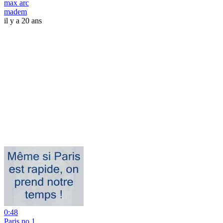
max arc
madem
il y a 20 ans
0:48
Paris no 1