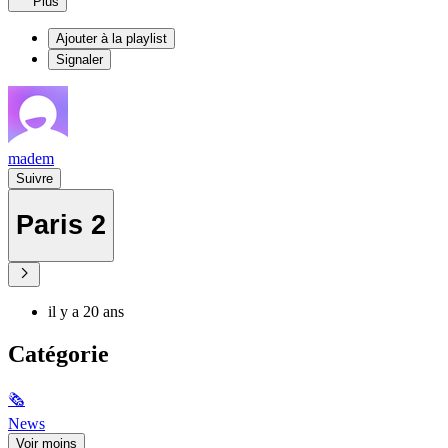
Plus
Ajouter à la playlist
Signaler
madem
Suivre
Paris 2
il y a 20 ans
Catégorie
🗞
News
Voir moins