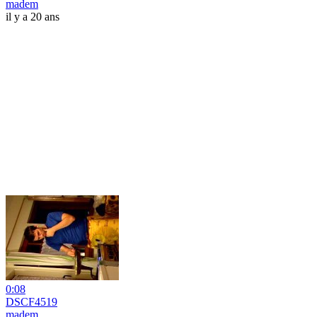
madem
il y a 20 ans
0:08
DSCF4519
madem