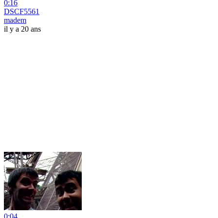
0:16
DSCF5561
madem
il y a 20 ans
0:04