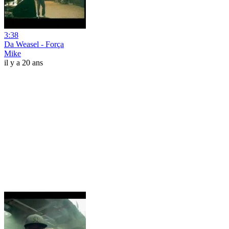
3:38
Da Weasel - Força
Mike
il y a 20 ans