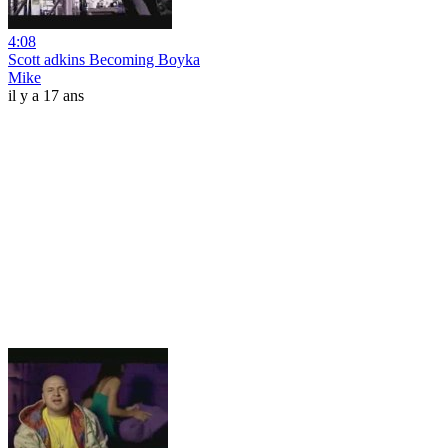
4:08
Scott adkins Becoming Boyka
Mike
il y a 17 ans