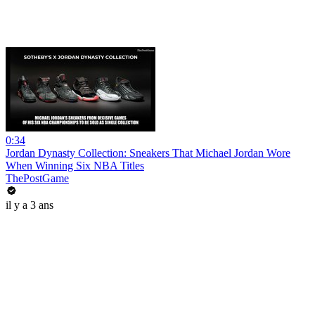
0:34
Jordan Dynasty Collection: Sneakers That Michael Jordan Wore
When Winning Six NBA Titles
ThePostGame
il y a 3 ans