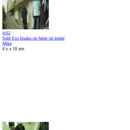
4:02
Salif Exs Issaka on fume on traine
Mike
il y a 18 ans