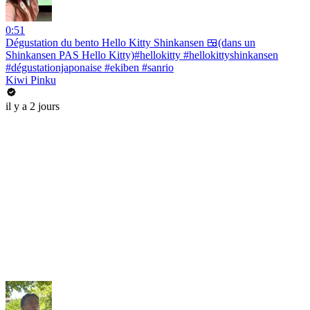
0:51
Dégustation du bento Hello Kitty Shinkansen 🍱(dans un
Shinkansen PAS Hello Kitty)#hellokitty #hellokittyshinkansen
#dégustationjaponaise #ekiben #sanrio
Kiwi Pinku
il y a 2 jours