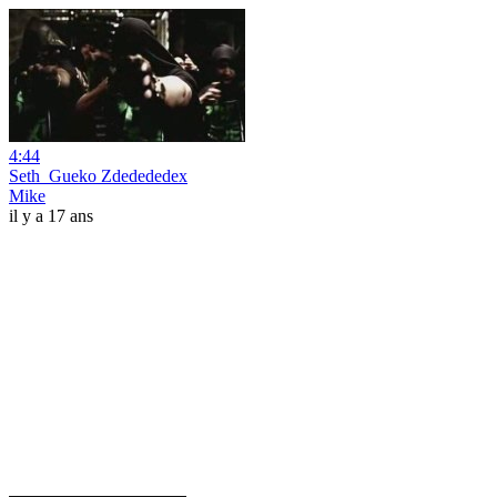
4:44
Seth_Gueko Zdedededex
Mike
il y a 17 ans