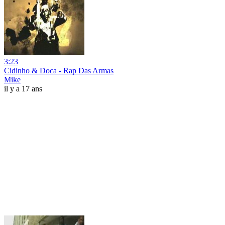
3:23
Cidinho & Doca - Rap Das Armas
Mike
il y a 17 ans