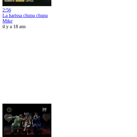
2:56
La harissa chupa chupa
Mike
il y a 18 ans