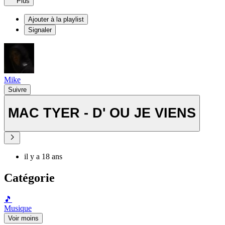
Plus
Ajouter à la playlist
Signaler
Mike
Suivre
MAC TYER - D' OU JE VIENS
il y a 18 ans
Catégorie
🎵
Musique
Voir moins