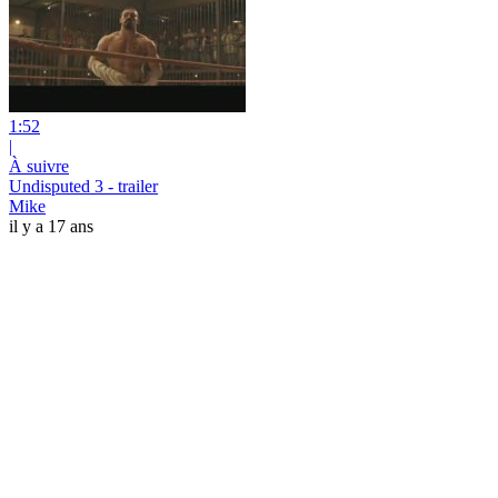
1:52
|
À suivre
Undisputed 3 - trailer
Mike
il y a 17 ans