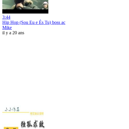
3:44
Hip Hop (Sou Eu e És Tu) boss ac
Mike
il y a 20 ans