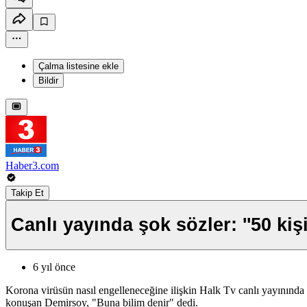
Çalma listesine ekle
Bildir
Haber3.com
Takip Et
Canlı yayında şok sözler: ''50 kiş
6 yıl önce
Korona virüsün nasıl engelleneceğine ilişkin Halk Tv canlı yayınında a
konuşan Demirsoy, "Buna bilim denir" dedi.