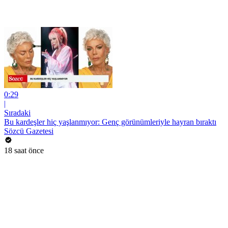
0:29
|
Sıradaki
Bu kardeşler hiç yaşlanmıyor: Genç görünümleriyle hayran bıraktı
Sözcü Gazetesi
18 saat önce