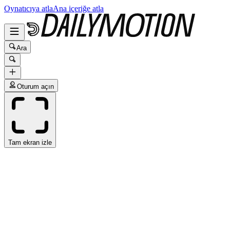
Oynatıcıya atla
Ana içeriğe atla
Ara
Oturum açın
Tam ekran izle