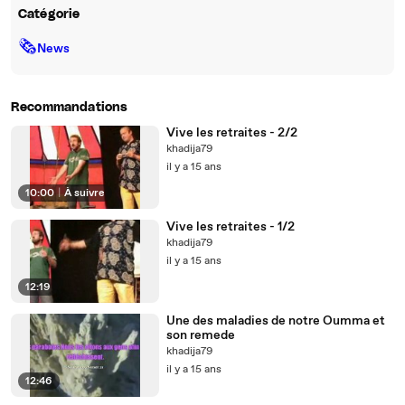
Catégorie
🗞
News
Recommandations
Vive les retraites - 2/2
khadija79
il y a 15 ans
10:00
|
À suivre
Vive les retraites - 1/2
khadija79
il y a 15 ans
12:19
Une des maladies de notre Oumma et
son remede
khadija79
il y a 15 ans
12:46