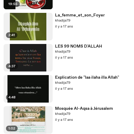
19:55
La_femme_et_son_Foyer
khadija79
il y a 17 ans
2:41
LES 99 NOMS D'ALLAH
khadija79
il y a 17 ans
4:37
Explication de "laa ilaha illa Allah"
khadija79
il y a 17 ans
4:48
Mosquée Al-Aqsa à Jérusalem
khadija79
il y a 17 ans
1:02