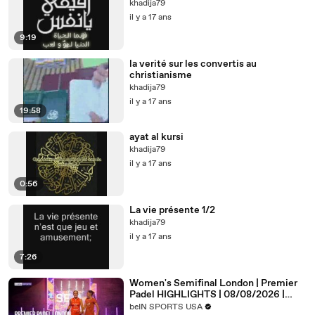
khadija79
il y a 17 ans
9:19
la verité sur les convertis au
christianisme
khadija79
il y a 17 ans
19:58
ayat al kursi
khadija79
il y a 17 ans
0:56
La vie présente 1/2
khadija79
il y a 17 ans
7:26
Women's Semifinal London | Premier
Padel HIGHLIGHTS | 08/08/2026 |
beIN SPORTS USA
beIN SPORTS USA