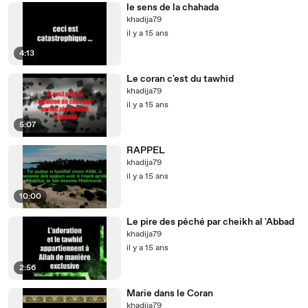
le sens de la chahada
khadija79
il y a 15 ans
4:13
Le coran c'est du tawhid
khadija79
il y a 15 ans
5:07
RAPPEL
khadija79
il y a 15 ans
10:00
Le pire des péché par cheikh al 'Abbad
khadija79
il y a 15 ans
2:56
Marie dans le Coran
khadija79