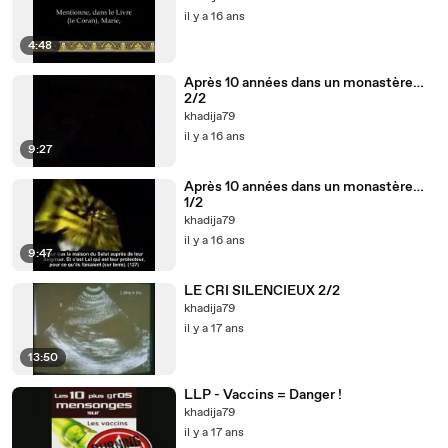
il y a 16 ans
4:48
Après 10 années dans un monastère…
2/2
khadija79
il y a 16 ans
9:27
Après 10 années dans un monastère…
1/2
khadija79
il y a 16 ans
9:47
LE CRI SILENCIEUX 2/2
khadija79
il y a 17 ans
13:50
LLP - Vaccins = Danger !
khadija79
il y a 17 ans