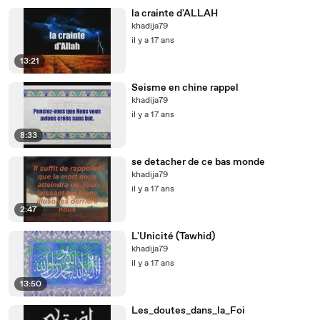
la crainte d'ALLAH
khadija79
il y a 17 ans
13:21
Seisme en chine rappel
khadija79
il y a 17 ans
8:33
se detacher de ce bas monde
khadija79
il y a 17 ans
2:47
L'Unicité (Tawhid)
khadija79
il y a 17 ans
13:50
Les_doutes_dans_la_Foi