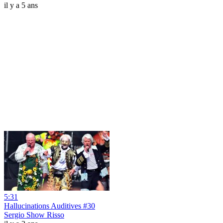
il y a 5 ans
5:31
Hallucinations Auditives #30
Sergio Show Risso