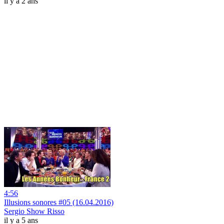
il y a 2 ans
4:56
Illusions sonores #05 (16.04.2016)
Sergio Show Risso
il y a 5 ans