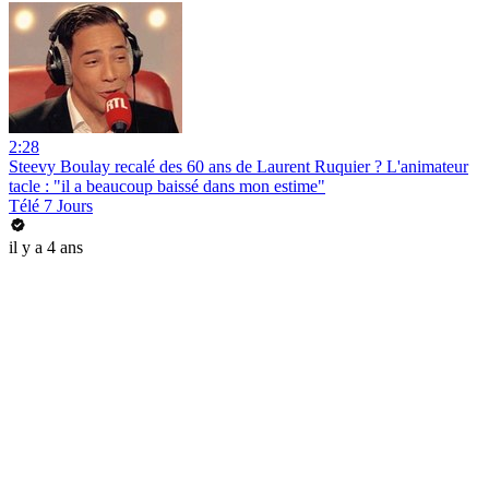
2:28
Steevy Boulay recalé des 60 ans de Laurent Ruquier ? L'animateur
tacle : "il a beaucoup baissé dans mon estime"
Télé 7 Jours
il y a 4 ans