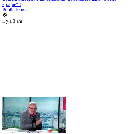
époque" !
Public France
il y a 3 ans