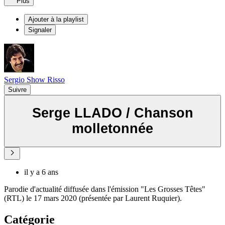
Plus
Ajouter à la playlist
Signaler
Sergio Show Risso
Suivre
Serge LLADO / Chanson
molletonnée
il y a 6 ans
Parodie d'actualité diffusée dans l'émission "Les Grosses Têtes"
(RTL) le 17 mars 2020 (présentée par Laurent Ruquier).
Catégorie