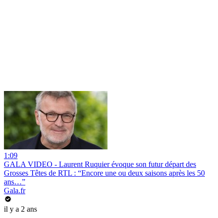
1:09
GALA VIDEO - Laurent Ruquier évoque son futur départ des
Grosses Têtes de RTL : “Encore une ou deux saisons après les 50
ans…”
Gala.fr
il y a 2 ans