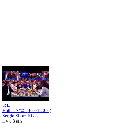
5:43
Hallus N°05 (16-04-2016)
Sergio Show Risso
il y a 8 ans