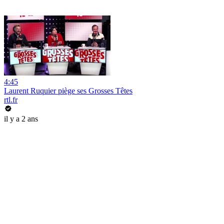
4:45
Laurent Ruquier piège ses Grosses Têtes
rtl.fr
il y a 2 ans