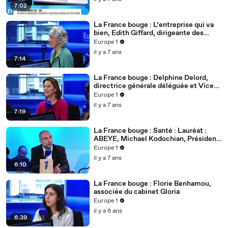
7:02
La France bouge : L’entreprise qui va
bien, Edith Giffard, dirigeante des
liqueurs et sirops Giffard
Europe 1
il y a 7 ans
7:14
La France bouge : Delphine Delord,
directrice générale déléguée et Vice-
présidente de Beauval Nature
Europe 1
il y a 7 ans
7:19
La France bouge : Santé : Lauréat :
ABEYE, Michael Kodochian, Président
fondateur d'Abeye
Europe 1
il y a 7 ans
6:10
La France bouge : Florie Benhamou,
associée du cabinet Gloria
Europe 1
il y a 6 ans
6:39