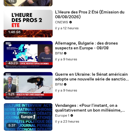
1:15
L'Heure des Pros 2 Été (Émission du
08/08/2026)
CNEWS
il y a 12 heures
1:46:56
Allemagne, Bulgarie : des drones
suspects en Europe - 08/08
BFM
il y a 9 heures
43:23
Guerre en Ukraine: le Sénat américain
adopte une nouvelle série de sanctions
contre la Russie
BFM
il y a 9 heures
1:21
Vendanges : «Pour l'instant, on a
qualitativement un bon millésime,
mais peu de quantité», constate
Europe 1
Thiébault Huber, vigneron
il y a 23 heures
5:37