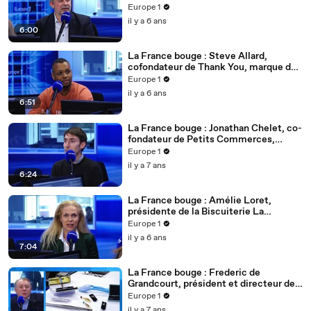
télémédecine depuis 2017
Europe 1
il y a 6 ans
6:00
La France bouge : Steve Allard,
cofondateur de Thank You, marque de
vêtements haut de gamme et engagée
Europe 1
il y a 6 ans
6:51
La France bouge : Jonathan Chelet, co-
fondateur de Petits Commerces,
plateforme qui valorise les commerces
Europe 1
de proximité
il y a 7 ans
6:24
La France bouge : Amélie Loret,
présidente de la Biscuiterie La
Sablésienne
Europe 1
il y a 6 ans
7:04
La France bouge : Frederic de
Grandcourt, président et directeur de
général de Vitry Frères
Europe 1
il y a 7 ans