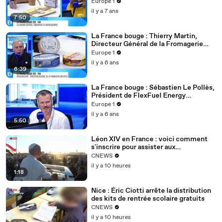
Europe 1
il y a 7 ans
7:50
La France bouge : Thierry Martin,
Directeur Général de la Fromagerie
Milleret
Europe 1
il y a 6 ans
6:39
La France bouge : Sébastien Le Pollès,
Président de FlexFuel Energy
Development
Europe 1
il y a 6 ans
5:50
Léon XIV en France : voici comment
s'inscrire pour assister aux
célébrations du pape à Paris, Lourdes
CNEWS
et Metz
il y a 10 heures
1:18
Nice : Éric Ciotti arrête la distribution
des kits de rentrée scolaire gratuits
CNEWS
il y a 10 heures