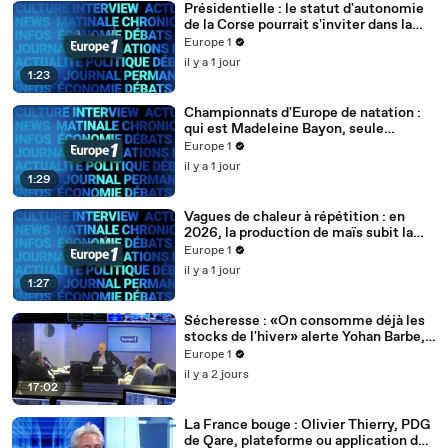
Présidentielle : le statut d'autonomie
de la Corse pourrait s'inviter dans la
campagne
Europe 1
il y a 1 jour
1:23
Championnats d'Europe de natation :
qui est Madeleine Bayon, seule
représentante française de l'épreuve
Europe 1
de plongeon haut-vol ?
il y a 1 jour
1:29
Vagues de chaleur à répétition : en
2026, la production de maïs subit la
pire année du siècle
Europe 1
il y a 1 jour
1:27
Sécheresse : «On consomme déjà les
stocks de l'hiver» alerte Yohan Barbe,
Porte-parole de la FNSEA
Europe 1
il y a 2 jours
17:02
La France bouge : Olivier Thierry, PDG
de Qare, plateforme ou application de