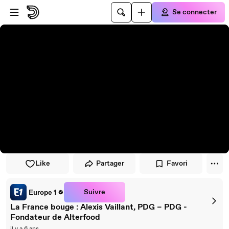
Passer au player
Passer au contenu principal
Se connecter
Like
Partager
Favori
Suivre
Europe 1
La France bouge : Alexis Vaillant, PDG – PDG -
Fondateur de Alterfood