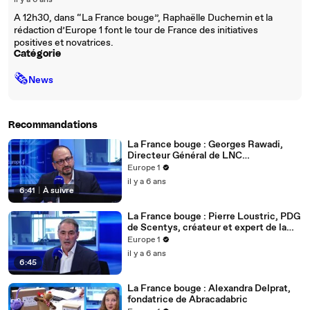
il y a 6 ans
A 12h30, dans “La France bouge”, Raphaëlle Duchemin et la
rédaction d’Europe 1 font le tour de France des initiatives
positives et novatrices.
Catégorie
🗞
News
Recommandations
La France bouge : Georges Rawadi,
Directeur Général de LNC
Therapeutics
Europe 1
il y a 6 ans
6:41
|
À suivre
La France bouge : Pierre Loustric, PDG
de Scentys, créateur et expert de la
diffusion de parfum dans l'air
Europe 1
il y a 6 ans
6:45
La France bouge : Alexandra Delprat,
fondatrice de Abracadabric