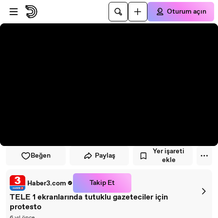
Oynatıcıya atla
Ana içeriğe atla
Oturum açın
Yer işareti
Beğen
Paylaş
ekle
Takip Et
Haber3.com
TELE 1 ekranlarında tutuklu gazeteciler için
protesto