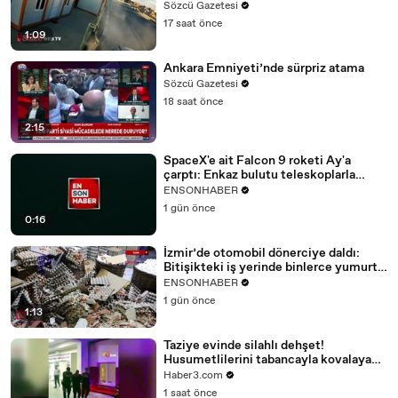
Sözcü Gazetesi
17 saat önce
1:09
Ankara Emniyeti’nde sürpriz atama
Sözcü Gazetesi
18 saat önce
2:15
SpaceX'e ait Falcon 9 roketi Ay'a
çarptı: Enkaz bulutu teleskoplarla
tespit edildi
ENSONHABER
1 gün önce
0:16
İzmir’de otomobil dönerciye daldı:
Bitişikteki iş yerinde binlerce yumurta
kırıldı
ENSONHABER
1 gün önce
1:13
Taziye evinde silahlı dehşet!
Husumetlilerini tabancayla kovalayan
şüpheli dehşet saçtı!
Haber3.com
1 saat önce