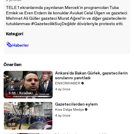
6 yıl önce
TELE 1 ekranlarında yayınlanan Mercek'in programcıları Tuba
Emlek ve Eren Erdem ile konuklar Avukat Celal Ülgen ve gazeteci
Mehmet Ali Güller gazeteci Murat Ağırel’in ve diğer gazetecilerin
tutuklanması #GazetecilikSuçDeğildir dövizleriyle protesto etti.
Kategori
🗞
Haberler
Önerilen
Ankara'da Bakan Gürlek, gazetecilerin
sorularını yanıtladı
ENSONHABER
4 ay önce
3:36
|
Sıradaki
Gazetecilerden eylem
Kısa Dalga Medya
4 ay önce
0:31