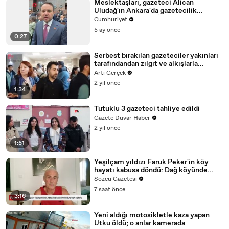
Meslektaşları, gazeteci Alican
Uludağ'ın Ankara'da gazetecilik
yapmasına rağmen İstanbul'da
Cumhuriyet
tutuklanmasını Adalet Bakanı Akın
5 ay önce
Gürlek'e sordu
0:27
Serbest bırakılan gazeteciler yakınları
tarafındandan zılgıt ve alkışlarla
karşılandı
Artı Gerçek
2 yıl önce
1:34
Tutuklu 3 gazeteci tahliye edildi
Gazete Duvar Haber
2 yıl önce
1:51
Yeşilçam yıldızı Faruk Peker'in köy
hayatı kabusa döndü: Dağ köyünde
komşularıyla başı derde girdi
Sözcü Gazetesi
7 saat önce
3:16
Yeni aldığı motosikletle kaza yapan
Utku öldü; o anlar kamerada