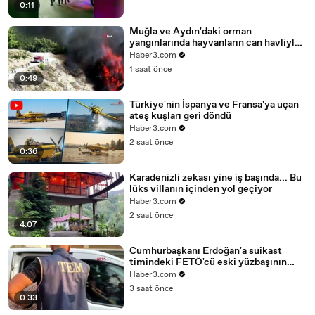
0:11
Muğla ve Aydın'daki orman
yangınlarında hayvanların can havliyle
kaçış anları yürek burktu
Haber3.com
1 saat önce
0:49
Türkiye'nin İspanya ve Fransa'ya uçan
ateş kuşları geri döndü
Haber3.com
2 saat önce
0:36
Karadenizli zekası yine iş başında... Bu
lüks villanın içinden yol geçiyor
Haber3.com
2 saat önce
4:07
Cumhurbaşkanı Erdoğan'a suikast
timindeki FETÖ'cü eski yüzbaşının
ablası da yakalandı!
Haber3.com
3 saat önce
0:33