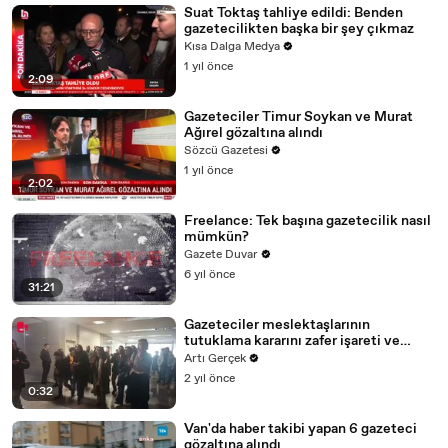
Suat Toktaş tahliye edildi: Benden
gazetecilikten başka bir şey çıkmaz
Kısa Dalga Medya
1 yıl önce
2:09
Gazeteciler Timur Soykan ve Murat
Ağırel gözaltına alındı
Sözcü Gazetesi
1 yıl önce
2:02
Freelance: Tek başına gazetecilik nasıl
mümkün?
Gazete Duvar
6 yıl önce
31:21
Gazeteciler meslektaşlarının
tutuklama kararını zafer işareti ve
"Özgür Basın susturulamaz" sloganıyla
Artı Gerçek
protesto etti
2 yıl önce
0:32
Van'da haber takibi yapan 6 gazeteci
gözaltına alındı