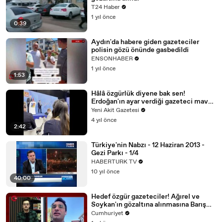
T24 Haber
1 yıl önce
0:39
Aydın'da habere giden gazeteciler
polisin gözü önünde gasbedildi
ENSONHABER
1 yıl önce
1:53
Hâlâ özgürlük diyene bak sen!
Erdoğan'ın ayar verdiği gazeteci maval
okudu
Yeni Akit Gazetesi
4 yıl önce
2:42
Türkiye'nin Nabzı - 12 Haziran 2013 -
Gezi Parkı - 1/4
HABERTURK TV
10 yıl önce
40:00
Hedef özgür gazeteciler! Ağırel ve
Soykan'ın gözaltına alınmasına Barış
Terkoğlu sitem etti 'İki gazeteci
Cumhuriyet
üzerinden korku yaymaya, susturmaya