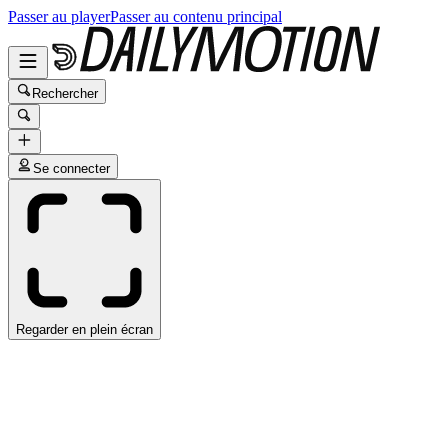
Passer au player
Passer au contenu principal
Rechercher
Se connecter
Regarder en plein écran