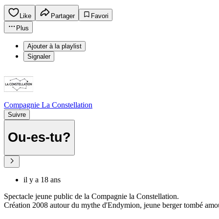
Like
Partager
Favori
Plus
Ajouter à la playlist
Signaler
Compagnie La Constellation
Suivre
Ou-es-tu?
il y a 18 ans
Spectacle jeune public de la Compagnie la Constellation.
Création 2008 autour du mythe d'Endymion, jeune berger tombé amour