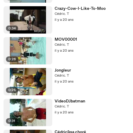
Crazy-Cow-I-Like-To-Moo
Cédric. T
il y a 20 ans
0:34
MOV00001
Cédric. T
il y a 20 ans
0:26
Jongleur
Cédric. T
il y a 20 ans
0:25
VideoDJbatman
Cédric. T
il y a 20 ans
0:31
Cédric&sa choré