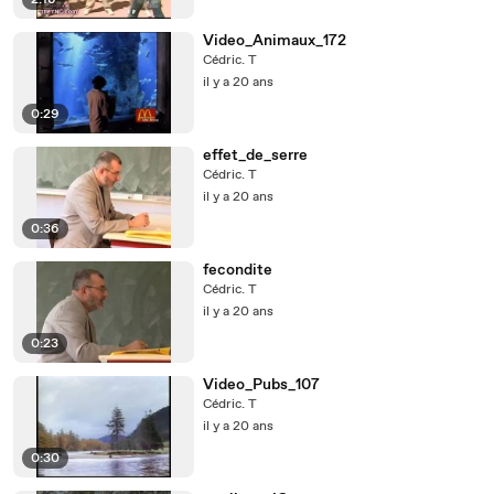
2:16
Video_Animaux_172
Cédric. T
il y a 20 ans
0:29
effet_de_serre
Cédric. T
il y a 20 ans
0:36
fecondite
Cédric. T
il y a 20 ans
0:23
Video_Pubs_107
Cédric. T
il y a 20 ans
0:30