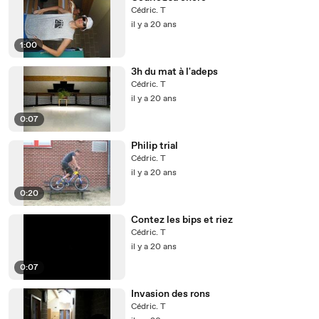
Cédric. T
il y a 20 ans
1:00
3h du mat à l'adeps
Cédric. T
il y a 20 ans
0:07
Philip trial
Cédric. T
il y a 20 ans
0:20
Contez les bips et riez
Cédric. T
il y a 20 ans
0:07
Invasion des rons
Cédric. T