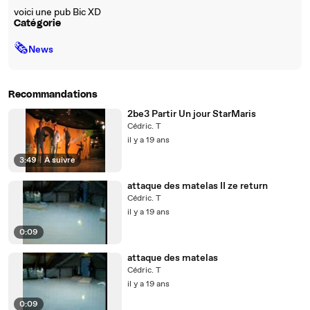
voici une pub Bic XD
Catégorie
🗞
News
Recommandations
2be3 Partir Un jour StarMaris
Cédric. T
il y a 19 ans
3:49
|
À suivre
attaque des matelas II ze return
Cédric. T
il y a 19 ans
0:09
attaque des matelas
Cédric. T
il y a 19 ans
0:09