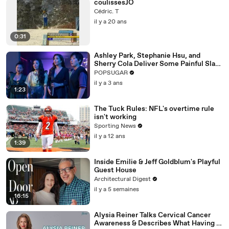
coulissesJO
Cédric. T
il y a 20 ans
0:31
Ashley Park, Stephanie Hsu, and
Sherry Cola Deliver Some Painful Slaps
in Hilarious "Joy Ride" Clip
POPSUGAR
il y a 3 ans
1:23
The Tuck Rules: NFL's overtime rule
isn't working
Sporting News
il y a 12 ans
1:39
Inside Emilie & Jeff Goldblum's Playful
Guest House
Architectural Digest
il y a 5 semaines
16:15
Alysia Reiner Talks Cervical Cancer
Awareness & Describes What Having a