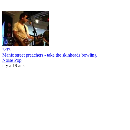
3:33
Manic street preachers - take the skinheads bowling
Noise Pop
il y a 19 ans