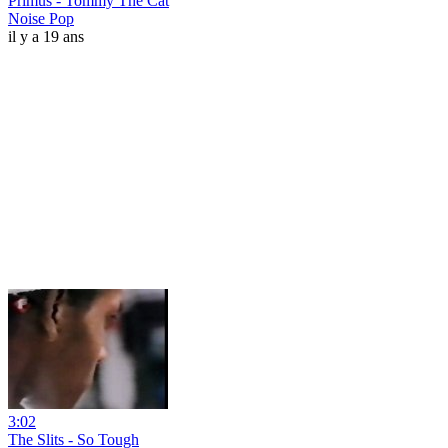
Primus - Tommy The Cat
Noise Pop
il y a 19 ans
3:02
The Slits - So Tough