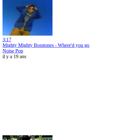
3:17
Mighty Mighty Bosstones - Where'd you go
Noise Pop
il y a 19 ans