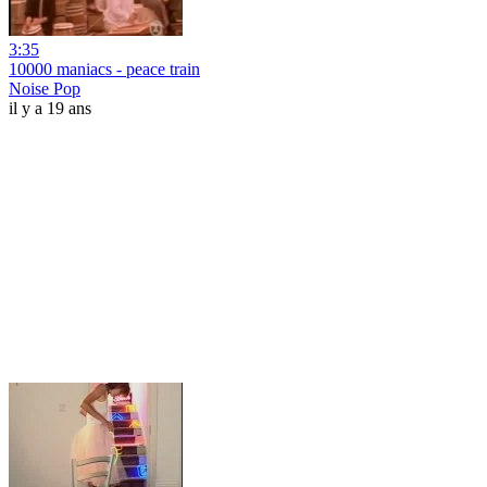
3:35
10000 maniacs - peace train
Noise Pop
il y a 19 ans