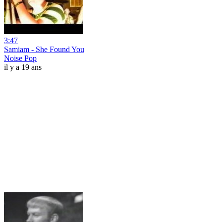
3:47
Samiam - She Found You
Noise Pop
il y a 19 ans