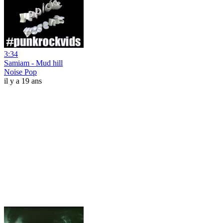
3:34
Samiam - Mud hill
Noise Pop
il y a 19 ans