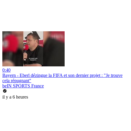
0:40
Bayern - Eberl dézingue la FIFA et son dernier projet : "Je trouve
cela répugnant"
beIN SPORTS France
il y a 6 heures