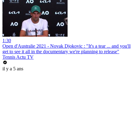
1:30
Open d'Australie 2021 - Novak Djokovic : "It's a tear ... and you'll
get to see it all in the documentary we're planning to release"
Tennis Actu TV
il y a 5 ans