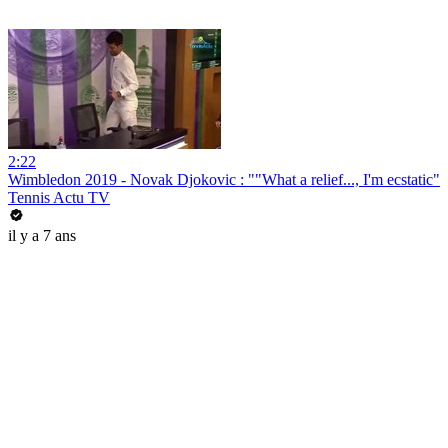
2:22
Wimbledon 2019 - Novak Djokovic : ""What a relief..., I'm ecstatic"
Tennis Actu TV
il y a 7 ans