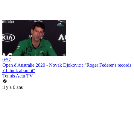
0:57
Open d'Australie 2020 - Novak Djokovic : "Roger Federer's records
? I think about it"
Tennis Actu TV
il y a 6 ans