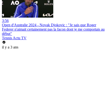
3:56
Open d'Australie 2024 - Novak Djokovic : "Je sais que Roger
Federer n'aimait certainement pas la façon dont je me comportais au
début"
Tennis Actu TV
il y a 3 ans