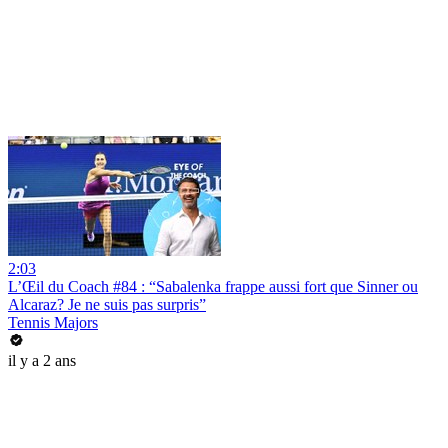
2:03
L’Œil du Coach #84 : “Sabalenka frappe aussi fort que Sinner ou
Alcaraz? Je ne suis pas surpris”
Tennis Majors
il y a 2 ans