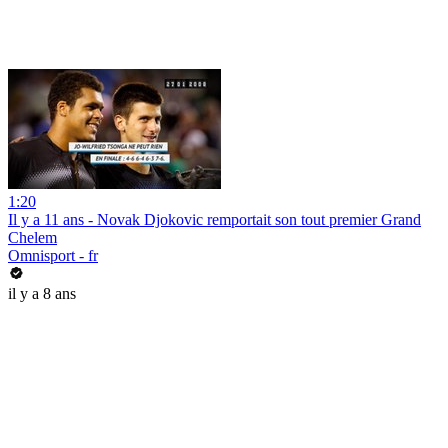
1:20
Il y a 11 ans - Novak Djokovic remportait son tout premier Grand
Chelem
Omnisport - fr
il y a 8 ans