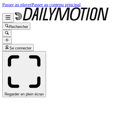
Passer au player
Passer au contenu principal
Rechercher
Se connecter
Regarder en plein écran