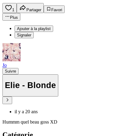
1
Partager
Favori
Plus
Ajouter à la playlist
Signaler
Jo
Suivre
Elie - Blonde
il y a 20 ans
Hummm quel beau goss XD
Catégorie