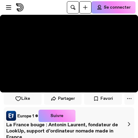
Passer au player
Passer au contenu principal
Se connecter
Like
Partager
Favori
Suivre
Europe 1
La France bouge : Antonin Laurent, fondateur de
LookUp, support d’ordinateur nomade made in
France