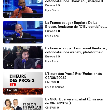
cofondateur de Thank You, marque de
vêtements haut de gamme et engagée
Europe 1
il y a 6 ans
6:51
La France bouge : Baptiste De La
Brosse, fondateur de "C’Evidentia" qui
installe un espace optique dans votre
Europe 1
entreprise
il y a 7 ans
7:08
La France bouge : Emmanuel Bentejac,
cofondateur de wenabi, plateforme qui
permet aux entreprises de s’engager
Europe 1
de manière solidaire
il y a 7 ans
7:10
L'Heure des Pros 2 Été (Émission du
08/08/2026)
CNEWS
il y a 11 heures
1:46:56
La GPA : Et si on en parlait (Émission
du 08/08/2026)
CNEWS