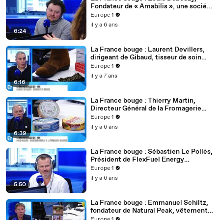
Fondateur de « Amabilis », une société
d’aide à domicile
Europe 1
il y a 6 ans
6:24
La France bouge : Laurent Devillers,
dirigeant de Gibaud, tisseur de soin
depuis 1890
Europe 1
il y a 7 ans
6:16
La France bouge : Thierry Martin,
Directeur Général de la Fromagerie
Milleret
Europe 1
il y a 6 ans
6:39
La France bouge : Sébastien Le Pollès,
Président de FlexFuel Energy
Development
Europe 1
il y a 6 ans
5:50
La France bouge : Emmanuel Schiltz,
fondateur de Natural Peak, vêtements
techniques éco-durables
Europe 1