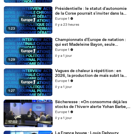
Présidentielle : le statut d'autonomie
de la Corse pourrait s'inviter dans la
campagne
Europe 1
il y a 23 heures
1:23
Championnats d'Europe de natation :
qui est Madeleine Bayon, seule
représentante française de l'épreuve
Europe 1
de plongeon haut-vol ?
il y a 1 jour
1:29
Vagues de chaleur à répétition : en
2026, la production de maïs subit la
pire année du siècle
Europe 1
il y a 1 jour
1:27
Sécheresse : «On consomme déjà les
stocks de l'hiver» alerte Yohan Barbe,
Porte-parole de la FNSEA
Europe 1
il y a 1 jour
17:02
La France bouge : Louis Debouzy,