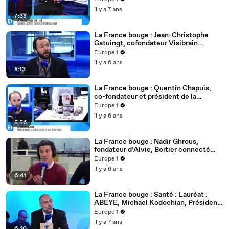
il y a 7 ans
7:38
La France bouge : Jean-Christophe
Gatuingt, cofondateur Visibrain
société française spécialisée dans la
Europe 1
veille et l’analyse des données qui
il y a 6 ans
circulent sur internet
8:13
La France bouge : Quentin Chapuis,
co-fondateur et président de la
Fédération Française de l’Apéritif
Europe 1
il y a 6 ans
5:56
La France bouge : Nadir Ghrous,
fondateur d’Alvie, Boitier connecté
permettant de réduire le recours aux
Europe 1
pesticides dans les champs
il y a 6 ans
6:41
La France bouge : Santé : Lauréat :
ABEYE, Michael Kodochian, Président
fondateur d'Abeye
Europe 1
il y a 7 ans