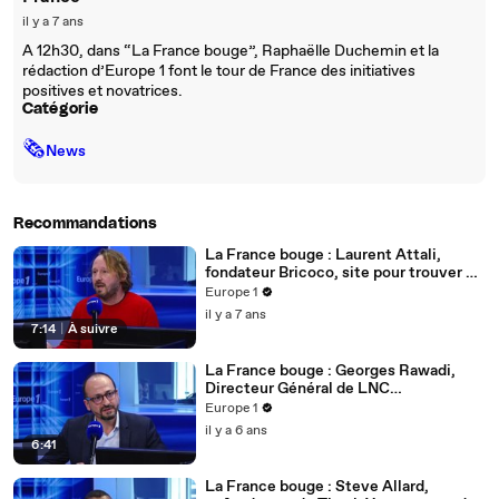
il y a 7 ans
A 12h30, dans “La France bouge”, Raphaëlle Duchemin et la
rédaction d’Europe 1 font le tour de France des initiatives
positives et novatrices.
Catégorie
🗞
News
Recommandations
La France bouge : Laurent Attali,
fondateur Bricoco, site pour trouver un
bricoleur à domicile rapidement
Europe 1
il y a 7 ans
7:14
|
À suivre
La France bouge : Georges Rawadi,
Directeur Général de LNC
Therapeutics
Europe 1
il y a 6 ans
6:41
La France bouge : Steve Allard,