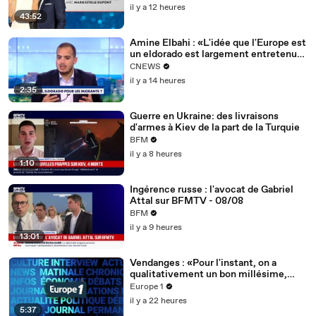
il y a 12 heures
43:52
Amine Elbahi : «L'idée que l'Europe est
un eldorado est largement entretenue
en France»
CNEWS
il y a 14 heures
2:35
Guerre en Ukraine: des livraisons
d'armes à Kiev de la part de la Turquie
BFM
il y a 8 heures
1:10
Ingérence russe : l'avocat de Gabriel
Attal sur BFMTV - 08/08
BFM
il y a 9 heures
13:01
Vendanges : «Pour l'instant, on a
qualitativement un bon millésime,
mais peu de quantité», constate
Europe 1
Thiébault Huber, vigneron
il y a 22 heures
5:37