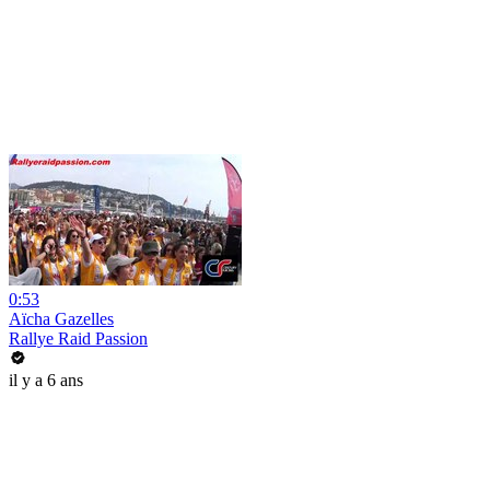
0:53
Aïcha Gazelles
Rallye Raid Passion
il y a 6 ans