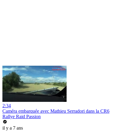
2:34
Caméra embarquée avec Mathieu Serradori dans la CR6
Rallye Raid Passion
il y a 7 ans