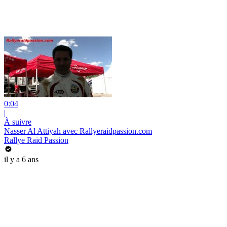
0:04
|
À suivre
Nasser Al Attiyah avec Rallyeraidpassion.com
Rallye Raid Passion
il y a 6 ans