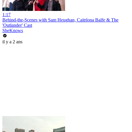
1:17
Behind-the-Scenes with Sam Heughan, Caitríona Balfe & The
'Outlander' Cast
SheKnows
il y a 2 ans