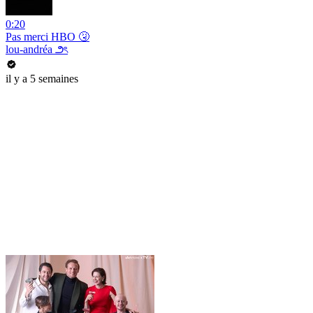
0:20
Pas merci HBO 🤧
lou-andréa ౨ৎ
il y a 5 semaines