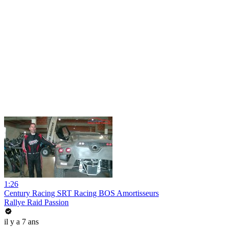
1:26
Century Racing SRT Racing BOS Amortisseurs
Rallye Raid Passion
il y a 7 ans