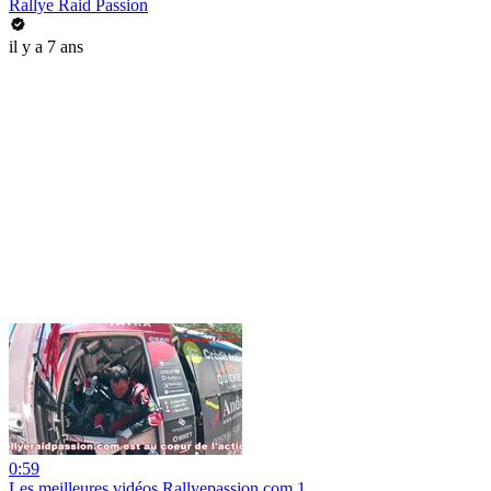
Rallye Raid Passion
il y a 7 ans
0:59
Les meilleures vidéos Rallyepassion.com 1