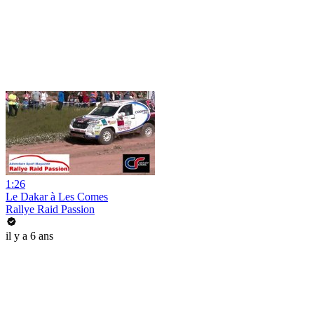
1:26
Le Dakar à Les Comes
Rallye Raid Passion
il y a 6 ans