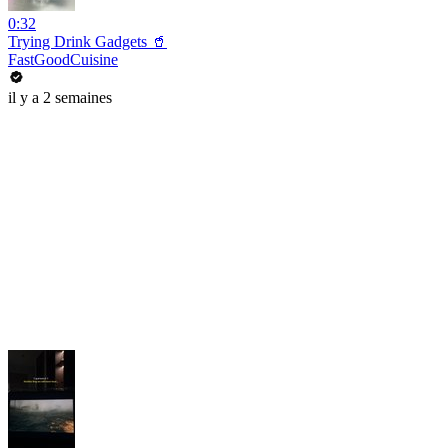
0:32
Trying Drink Gadgets 🥤
FastGoodCuisine
il y a 2 semaines