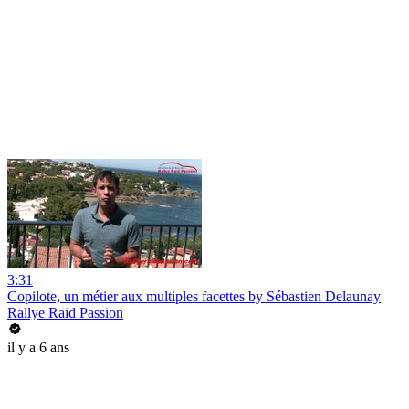
3:31
Copilote, un métier aux multiples facettes by Sébastien Delaunay
Rallye Raid Passion
il y a 6 ans