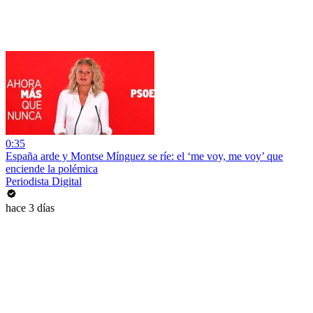
0:35
España arde y Montse Mínguez se ríe: el ‘me voy, me voy’ que
enciende la polémica
Periodista Digital
hace 3 días