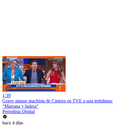
1:39
Grave ataque machista de Cintora en TVE a una tertuliana:
“Marrana y bulera”
Periodista Digital
hace 4 días