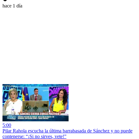
hace 1 día
5:00
Pilar Rahola escucha la última barrabasada de Sánchez y no puede
contenerse: “¡Si no sirves, vete!”