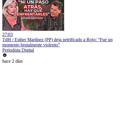
27:03
TdH / Esther Martínez (PP) deja petrificado a Rojo: “Fue un
momento brutalmente violento”
Periodista Digital
hace 2 días