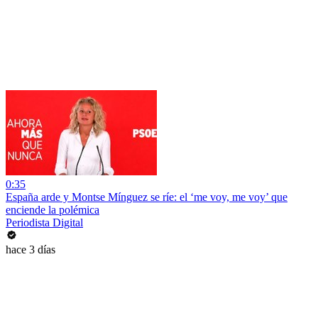
0:35
España arde y Montse Mínguez se ríe: el ‘me voy, me voy’ que
enciende la polémica
Periodista Digital
hace 3 días