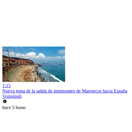
1:15
Nueva toma de la salida de inmigrantes de Marruecos hacia España
Vozpópuli
hace 5 horas