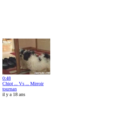
0:48
Chiot ... Vs ... Mirroir
tournan
il y a 18 ans