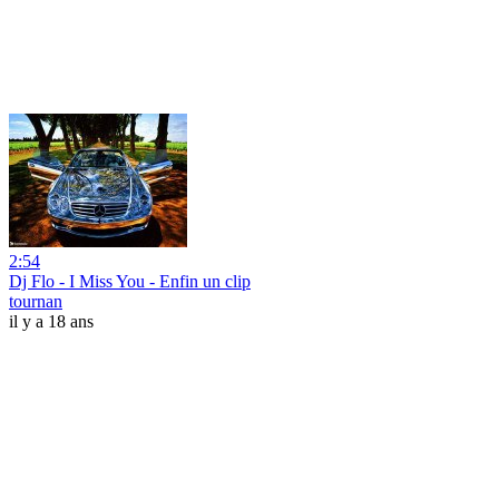
2:54
Dj Flo - I Miss You - Enfin un clip
tournan
il y a 18 ans