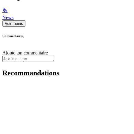
🗞
News
Voir moins
Commentaires
Ajoute ton commentaire
Recommandations