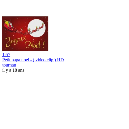
1:57
Petit papa noel - ( video clip ) HD
tournan
il y a 18 ans