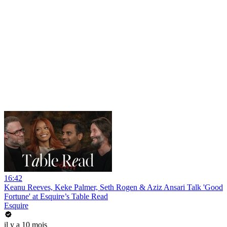
16:42
Keanu Reeves, Keke Palmer, Seth Rogen & Aziz Ansari Talk 'Good
Fortune' at Esquire’s Table Read
Esquire
il y a 10 mois