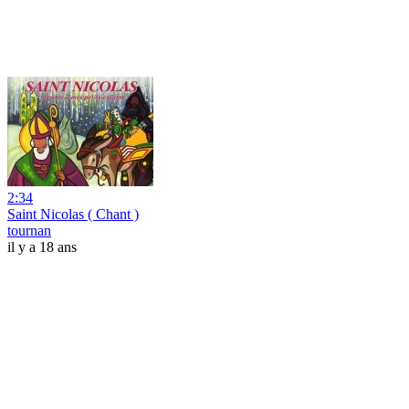
2:34
Saint Nicolas ( Chant )
tournan
il y a 18 ans