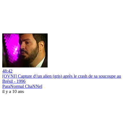
48:42
[OVNI] Capture d\'un alien (gris) après le crash de sa soucoupe au
Brésil - 1996
ParaNormal ChaNNel
il y a 10 ans