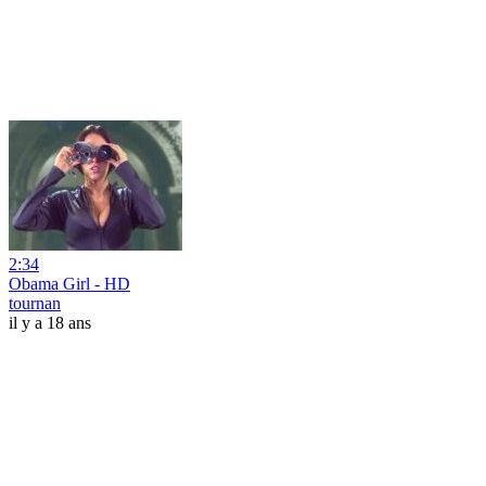
2:34
Obama Girl - HD
tournan
il y a 18 ans