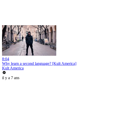
8:04
Why learn a second language? [Kult America]
Kult America
il y a 7 ans