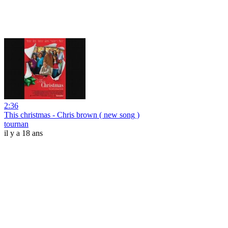
2:36
This christmas - Chris brown ( new song )
tournan
il y a 18 ans