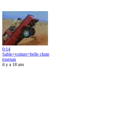
0:14
Sable+voiture=belle chute
tournan
il y a 18 ans