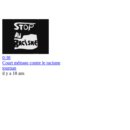
0:38
Court métrage contre le racisme
tournan
il y a 18 ans