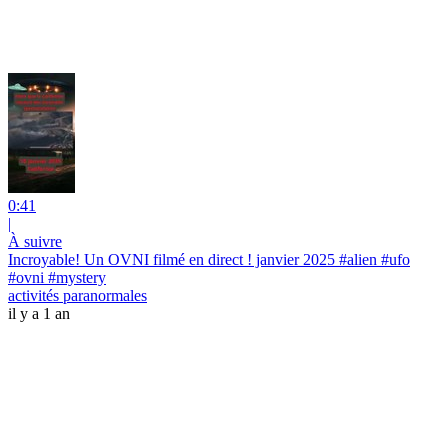
0:41
|
À suivre
Incroyable! Un OVNI filmé en direct ! janvier 2025 #alien #ufo
#ovni #mystery
activités paranormales
il y a 1 an