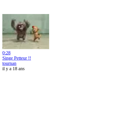
0:28
Singe Petteur !!
tournan
il y a 18 ans