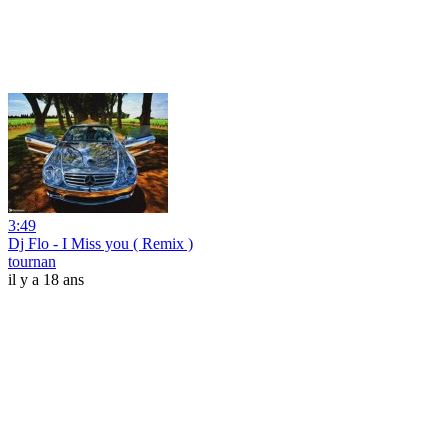
3:49
Dj Flo - I Miss you ( Remix )
tournan
il y a 18 ans