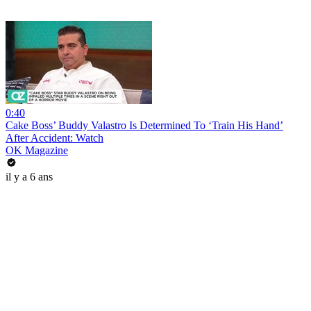
0:40
Cake Boss’ Buddy Valastro Is Determined To ‘Train His Hand’
After Accident: Watch
OK Magazine
il y a 6 ans