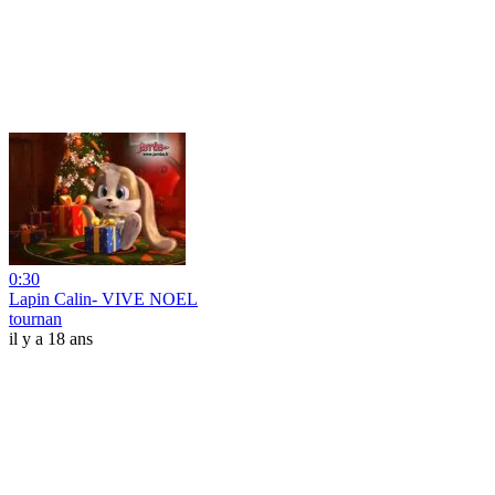
0:30
Lapin Calin- VIVE NOEL
tournan
il y a 18 ans