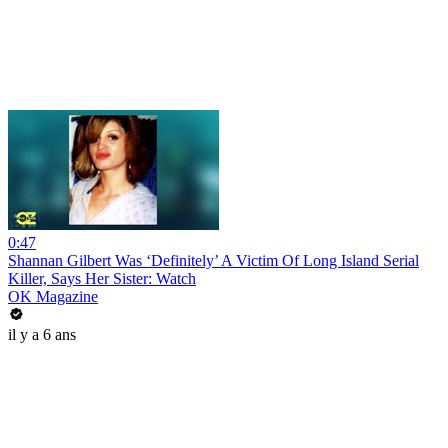
0:47
Shannan Gilbert Was ‘Definitely’ A Victim Of Long Island Serial
Killer, Says Her Sister: Watch
OK Magazine
il y a 6 ans