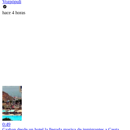
Vozpópuli
hace 4 horas
0:49
Graban desde un hotel la llegada masiva de inmigrantes a Ceuta