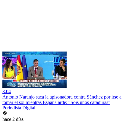
3:04
Antonio Naranjo saca la apisonadora contra Sánchez por irse a
tomar el sol mientras España arde: “Sois unos caraduras”
Periodista Digital
hace 2 días