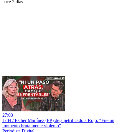
hace 2 días
27:03
TdH / Esther Martínez (PP) deja petrificado a Rojo: “Fue un
momento brutalmente violento”
Periodista Digital