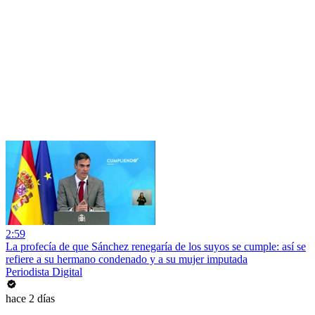
2:59
La profecía de que Sánchez renegaría de los suyos se cumple: así se
refiere a su hermano condenado y a su mujer imputada
Periodista Digital
hace 2 días