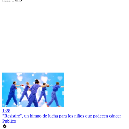
1:28
"Resistiré", un himno de lucha para los niños que padecen cáncer
Publico