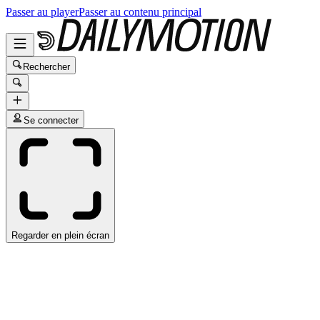
Passer au player
Passer au contenu principal
Rechercher
Se connecter
Regarder en plein écran