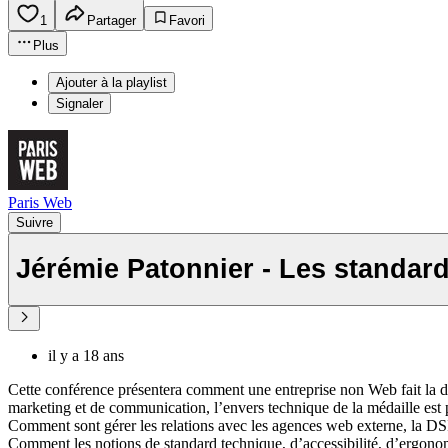
1
Partager
Favori
Plus
Ajouter à la playlist
Signaler
Paris Web
Suivre
Jérémie Patonnier - Les standar
il y a 18 ans
Cette conférence présentera comment une entreprise non Web fait la dém
marketing et de communication, l’envers technique de la médaille est p
Comment sont gérer les relations avec les agences web externe, la DSI 
Comment les notions de standard technique, d’accessibilité, d’ergonom