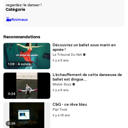
regardez-le danser !
Catégorie
🐳
Animaux
Recommandations
Découvrez un ballet sous marin en
apnée !
Le Tribunal Du Net
il y a 8 ans
1:08
|
À suivre
L'échauffement de cette danseuse de
ballet est dingue...
Mister Buzz
il y a 8 ans
0:24
C&G - ce rêve bleu
Pipi Took
il y a 16 ans
0:39