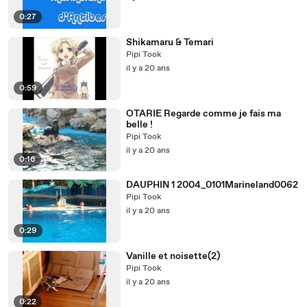
0:27
Shikamaru & Temari
Pipi Took
il y a 20 ans
0:59
OTARIE Regarde comme je fais ma
belle !
Pipi Took
il y a 20 ans
0:16
DAUPHIN 1 2004_0101Marineland0062
Pipi Took
il y a 20 ans
0:29
Vanille et noisette(2)
Pipi Took
il y a 20 ans
0:22