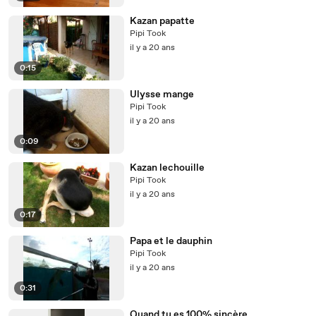
Kazan papatte
Pipi Took
il y a 20 ans
0:15
Ulysse mange
Pipi Took
il y a 20 ans
0:09
Kazan lechouille
Pipi Took
il y a 20 ans
0:17
Papa et le dauphin
Pipi Took
il y a 20 ans
0:31
Quand tu es 100% sincère