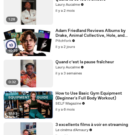
Laury Aucalme
il y a 2 mois
1:28
Adam Friedland Reviews Albums by
Drake, Animal Collective, Hole, and
More
Pitchfork
il y a 2 jours
10:39
Quand c’est la pause fraîcheur
Laury Aucalme
il y a 3 semaines
0:32
How to Use Basic Gym Equipment
(Beginner's Full Body Workout)
SELF Magazine
il y a 6 mois
12:53
3 excellents films à voir en streaming
Le cinéma d'Amaury