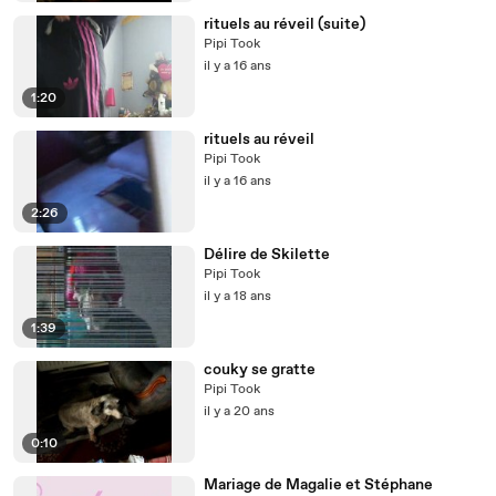
rituels au réveil (suite)
Pipi Took
il y a 16 ans
1:20
rituels au réveil
Pipi Took
il y a 16 ans
2:26
Délire de Skilette
Pipi Took
il y a 18 ans
1:39
couky se gratte
Pipi Took
il y a 20 ans
0:10
Mariage de Magalie et Stéphane