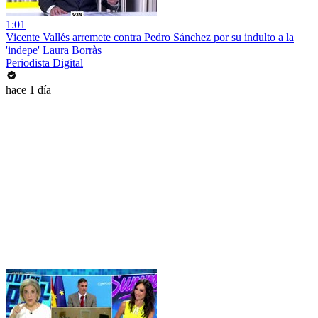
1:01
Vicente Vallés arremete contra Pedro Sánchez por su indulto a la
'indepe' Laura Borràs
Periodista Digital
hace 1 día