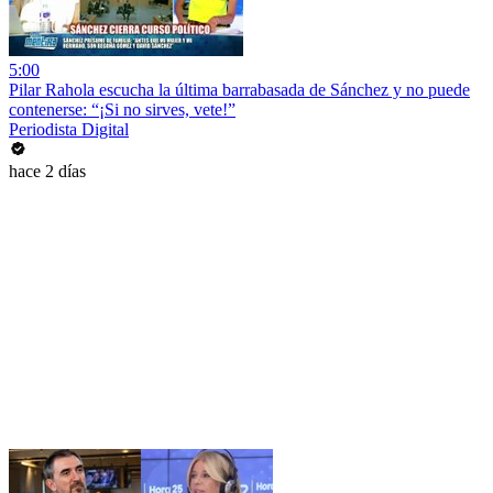
5:00
Pilar Rahola escucha la última barrabasada de Sánchez y no puede
contenerse: “¡Si no sirves, vete!”
Periodista Digital
hace 2 días