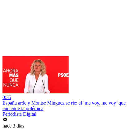
0:35
España arde y Montse Mínguez se ríe: el ‘me voy, me voy’ que
enciende la polémica
Periodista Digital
hace 3 días