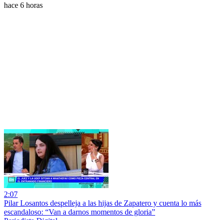
hace 6 horas
2:07
Pilar Losantos despelleja a las hijas de Zapatero y cuenta lo más
escandaloso: “Van a darnos momentos de gloria”