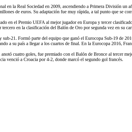
nal en la Real Sociedad en 2009, ascendiendo a Primera División un a
illones de euros. Su adaptación fue muy rápida, a tal punto que se conv
ado en el Premio UEFA al mejor jugador en Europa y tercer clasificad
r tercero en la clasificación del Balón de Oro por segunda vez en su car
20 y sub-21. Formó parte del equipo que ganó el Eurocopa Sub-19 de 20
ndo a su país a llegar a los cuartos de final. En la Eurocopa 2016, Fr
anotó cuatro goles, fue premiado con el Balón de Bronce al tercer me
cia venció a Croacia por 4-2, donde marcó el segundo gol francés.