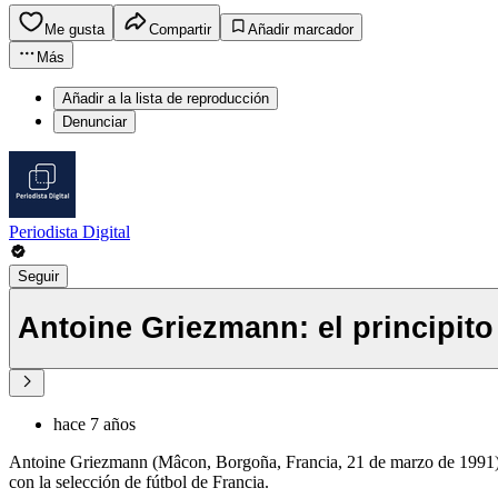
Me gusta
Compartir
Añadir marcador
Más
Añadir a la lista de reproducción
Denunciar
Periodista Digital
Seguir
Antoine Griezmann: el principito
hace 7 años
Antoine Griezmann (Mâcon, Borgoña, Francia, 21 de marzo de 1991) es
con la selección de fútbol de Francia.