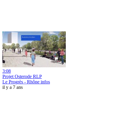
3:08
Projet Osterode RLP
Le Progrès - Rhône infos
il y a 7 ans