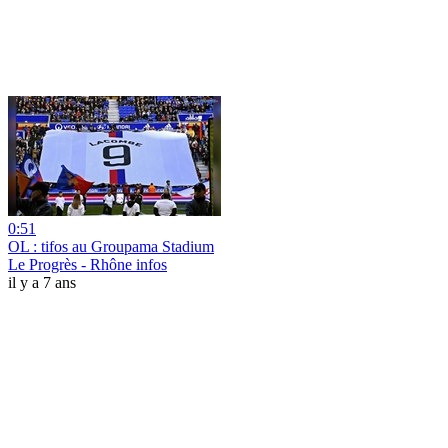
0:51
OL : tifos au Groupama Stadium
Le Progrès - Rhône infos
il y a 7 ans