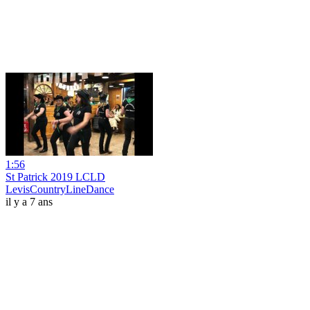
1:56
St Patrick 2019 LCLD
LevisCountryLineDance
il y a 7 ans