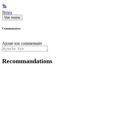
🗞
News
Voir moins
Commentaires
Ajoute ton commentaire
Recommandations