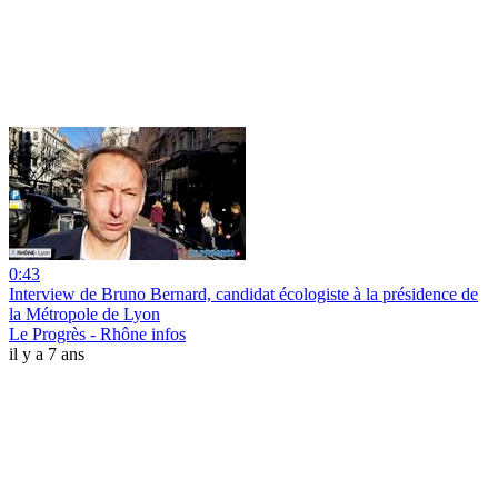
0:43
Interview de Bruno Bernard, candidat écologiste à la présidence de
la Métropole de Lyon
Le Progrès - Rhône infos
il y a 7 ans