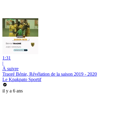
1:31
|
À suivre
Traoré Bénie, Révélation de la saison 2019 - 2020
Le Kpakpato Sportif
il y a 6 ans