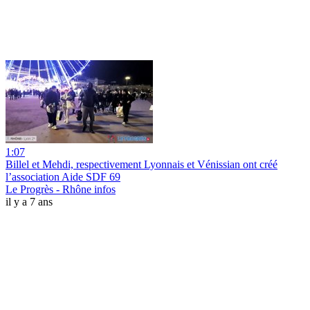
1:07
Billel et Mehdi, respectivement Lyonnais et Vénissian ont créé
l’association Aide SDF 69
Le Progrès - Rhône infos
il y a 7 ans