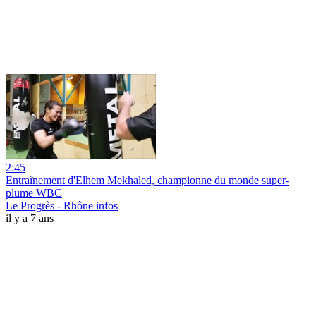
2:45
Entraînement d'Elhem Mekhaled, championne du monde super-
plume WBC
Le Progrès - Rhône infos
il y a 7 ans