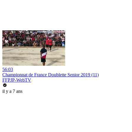
56:03
Championnat de France Doublette Senior 2019 (11)
FFPJP-WebTV
il y a 7 ans