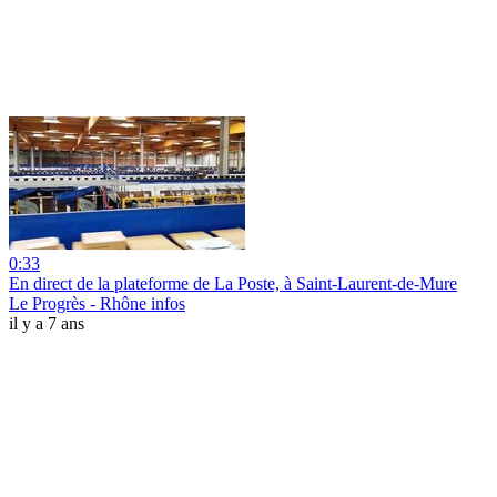
0:33
En direct de la plateforme de La Poste, à Saint-Laurent-de-Mure
Le Progrès - Rhône infos
il y a 7 ans