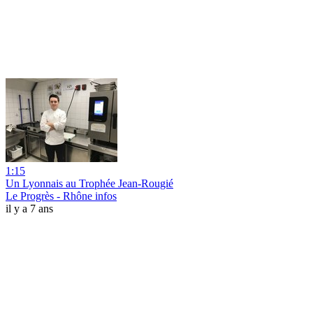
1:15
Un Lyonnais au Trophée Jean-Rougié
Le Progrès - Rhône infos
il y a 7 ans