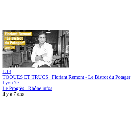
1:13
TOQUES ET TRUCS : Floriant Remont - Le Bistrot du Potager
Lyon 7e
Le Progrès - Rhône infos
il y a 7 ans