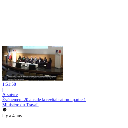
1:51:58
|
À suivre
Évènement 20 ans de la revitalisation : partie 1
Ministère du Travail
il y a 4 ans