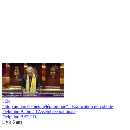
5:04
"Stop au harcèlement téléphonique" - Explication de vote de
Delphine Batho à l'Assemblée nationale
Delphine BATHO
il y a 6 ans