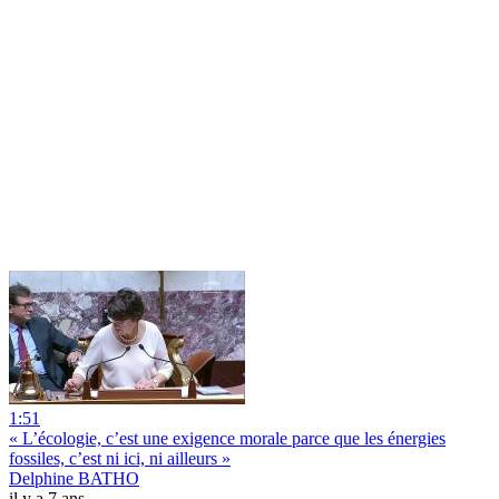
1:51
« L’écologie, c’est une exigence morale parce que les énergies
fossiles, c’est ni ici, ni ailleurs »
Delphine BATHO
il y a 7 ans