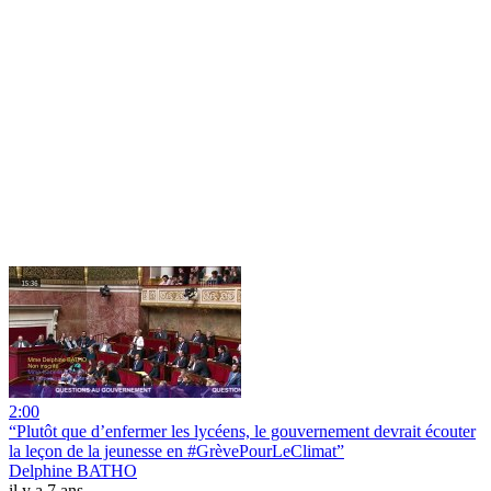
2:00
“Plutôt que d’enfermer les lycéens, le gouvernement devrait écouter
la leçon de la jeunesse en #GrèvePourLeClimat”
Delphine BATHO
il y a 7 ans