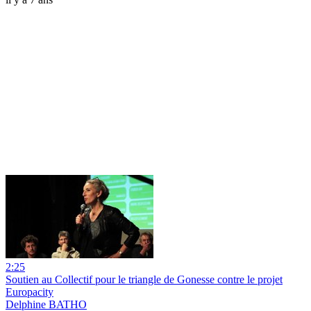
2:25
Soutien au Collectif pour le triangle de Gonesse contre le projet
Europacity
Delphine BATHO