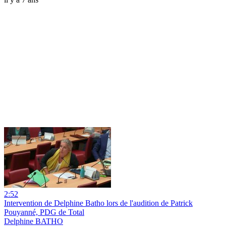
2:52
Intervention de Delphine Batho lors de l'audition de Patrick
Pouyanné, PDG de Total
Delphine BATHO