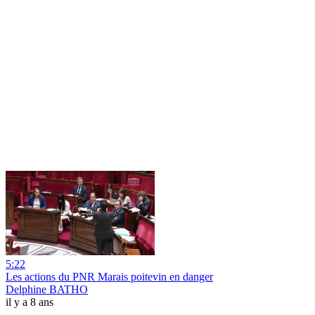
5:22
Les actions du PNR Marais poitevin en danger
Delphine BATHO
il y a 8 ans