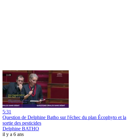
5:31
Question de Delphine Batho sur l'échec du plan Écophyto et la
sortie des pesticides
Delphine BATHO
il y a 6 ans