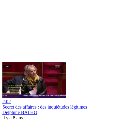
2:02
Secret des affaires : des inquiétudes légitimes
Delphine BATHO
il y a 8 ans