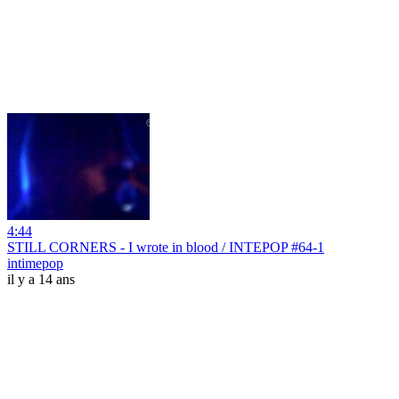
4:44
STILL CORNERS - I wrote in blood / INTEPOP #64-1
intimepop
il y a 14 ans