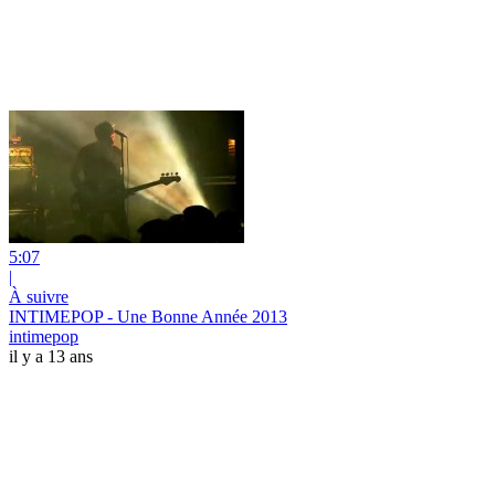
5:07
|
À suivre
INTIMEPOP - Une Bonne Année 2013
intimepop
il y a 13 ans