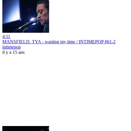
4:11
MANSFIELD. TYA - wasting my time / INTIMEPOP #61-2
intimepop
il y a 15 ans