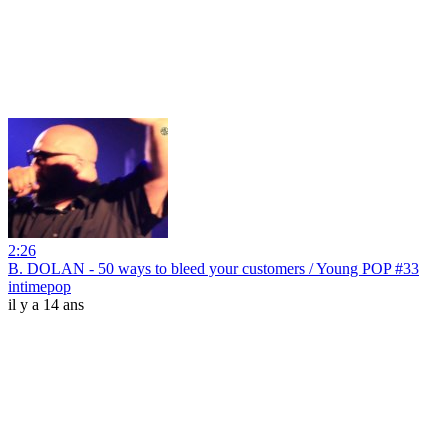
2:26
B. DOLAN - 50 ways to bleed your customers / Young POP #33
intimepop
il y a 14 ans