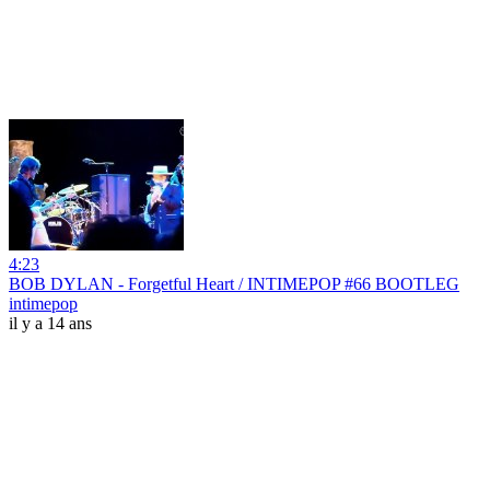
4:23
BOB DYLAN - Forgetful Heart / INTIMEPOP #66 BOOTLEG
intimepop
il y a 14 ans