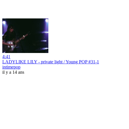
4:41
LADYLIKE LILY - private light / Young POP #31-1
intimepop
il y a 14 ans