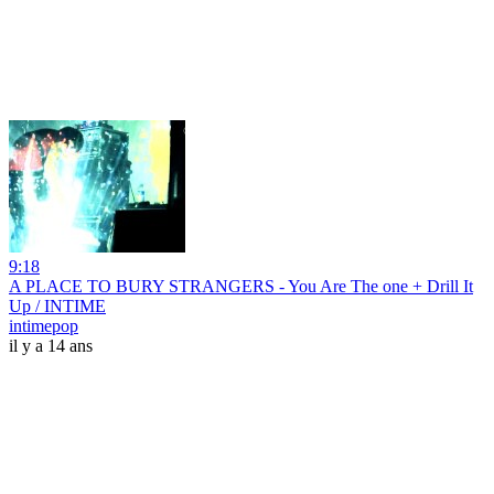
9:18
A PLACE TO BURY STRANGERS - You Are The one + Drill It
Up / INTIME
intimepop
il y a 14 ans