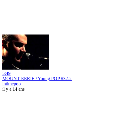
5:49
MOUNT EERIE / Young POP #32-2
intimepop
il y a 14 ans