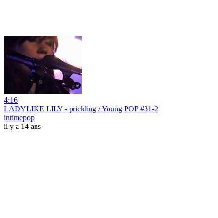
4:16
LADYLIKE LILY - prickling / Young POP #31-2
intimepop
il y a 14 ans