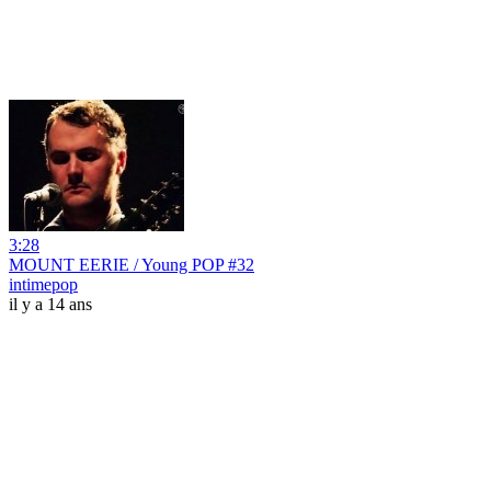
3:28
MOUNT EERIE / Young POP #32
intimepop
il y a 14 ans