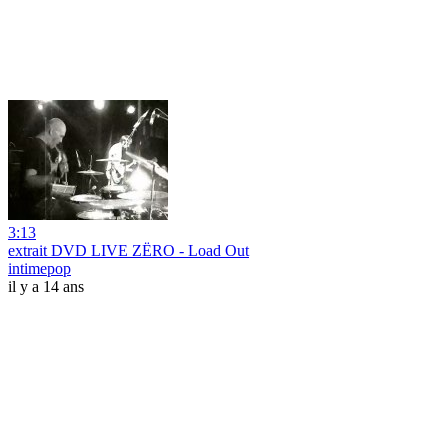
3:13
extrait DVD LIVE ZËRO - Load Out
intimepop
il y a 14 ans